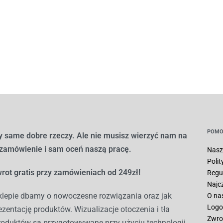
POMO
 same dobre rzeczy. Ale nie musisz wierzyć nam na
 zamówienie i sam oceń naszą pracę.
Nasz
Poli
rot gratis przy zamówieniach od 249zł!
Regu
Najc
lepie dbamy o nowoczesne rozwiązania oraz jak
O na
Logo
ezentację produktów. Wizualizacje otoczenia i tła
Zwro
roduktów są przygotowywane przy użyciu technologii