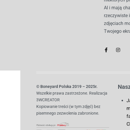
AI i mają c
rzeczywiste 
zdjęciach mo
Twojego ekr
Nasz
© B
oneyard Polska 2019 – 2025r.
Wszelkie prawa zastrzeżone. Realizacja
3WCREATOR
J
Kopiowanie treści (w tym zdjęć) bez
m
pisemnego zezwolenia zabronione.
f
C