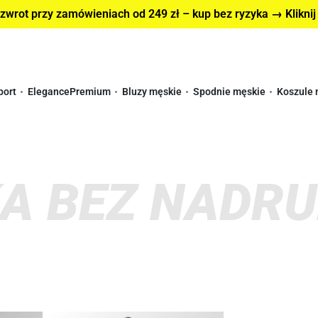
wrot przy zamówieniach od 249 zł – kup bez ryzyka → Kliknij
port
Elegance
Premium
Bluzy męskie
Spodnie męskie
Koszule 
A BEZ NADR