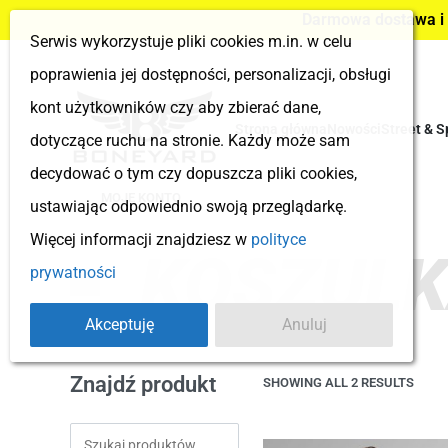
Darmowa dostawa i z
Serwis wykorzystuje pliki cookies m.in. w celu
poprawienia jej dostępności, personalizacji, obsługi
kont użytkowników czy aby zbierać dane,
Strona główna
Nowości
Street & S
dotyczące ruchu na stronie. Każdy może sam
decydować o tym czy dopuszcza pliki cookies,
MOJE KONTO
ustawiając odpowiednio swoją przeglądarkę.
Więcej informacji znajdziesz w
polityce
KOSZULK
prywatności
Akceptuję
Anuluj
Znajdź produkt
SHOWING ALL 2 RESULTS