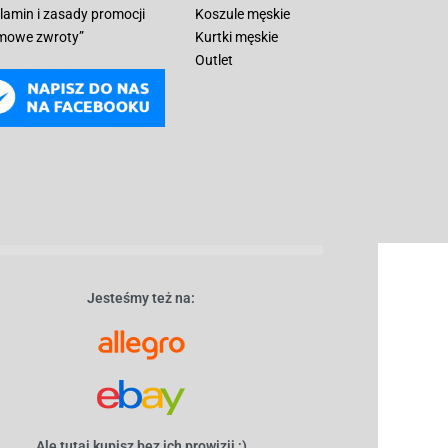
lamin i zasady promocji
Koszule męskie
mowe zwroty”
Kurtki męskie
Outlet
Jesteśmy też na:
Ale tutaj kupisz bez ich prowizji ;)