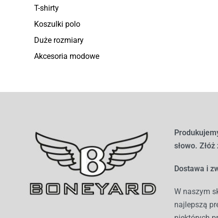
T-shirty
Koszulki polo
Duże rozmiary
Akcesoria modowe
Produkujemy
słowo. Złóż
Dostawa i zw
W naszym sk
najlepszą pr
niektórych p