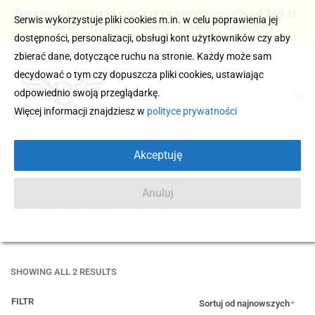
Darmowa dostawa i zwrot przy zamówieniach od 249 zł
Serwis wykorzystuje pliki cookies m.in. w celu poprawienia jej
– kup bez ryzyka → Kliknij i sprawdź szczegóły
dostępności, personalizacji, obsługi kont użytkowników czy aby
zbierać dane, dotyczące ruchu na stronie. Każdy może sam
decydować o tym czy dopuszcza pliki cookies, ustawiając
odpowiednio swoją przeglądarkę.
0
Więcej informacji znajdziesz w
polityce prywatności
Akceptuję
Anuluj
KOSZULKA 3XL
CZARNA
SHOWING ALL 2 RESULTS
FILTR
Sortuj od najnowszych