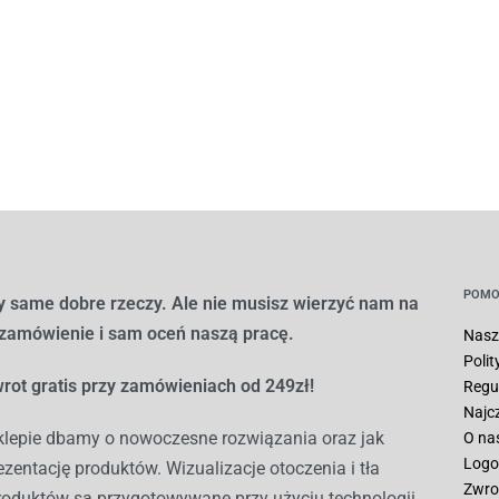
POMO
 same dobre rzeczy. Ale nie musisz wierzyć nam na
 zamówienie i sam oceń naszą pracę.
Nasz
Poli
rot gratis przy zamówieniach od 249zł!
Regu
Najc
lepie dbamy o nowoczesne rozwiązania oraz jak
O na
Logo
ezentację produktów. Wizualizacje otoczenia i tła
Zwro
roduktów są przygotowywane przy użyciu technologii