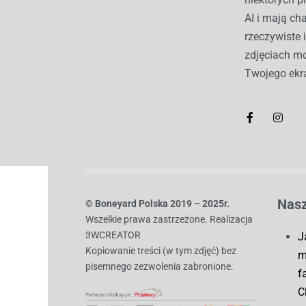
AI i mają c
rzeczywiste 
zdjęciach mo
Twojego ekr
Nasz
© B
oneyard Polska 2019 – 2025r.
Wszelkie prawa zastrzeżone. Realizacja
3WCREATOR
J
Kopiowanie treści (w tym zdjęć) bez
m
pisemnego zezwolenia zabronione.
f
C