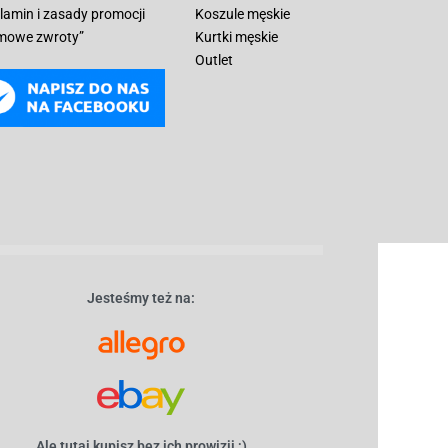
lamin i zasady promocji
Koszule męskie
mowe zwroty”
Kurtki męskie
Outlet
Jesteśmy też na:
Ale tutaj kupisz bez ich prowizji ;)