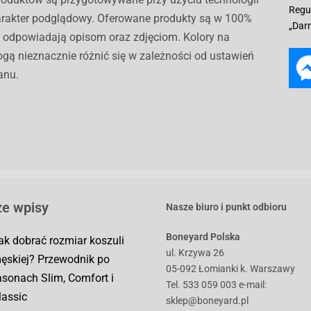
Regu
harakter podglądowy. Oferowane produkty są w 100%
„Dar
i odpowiadają opisom oraz zdjęciom. Kolory na
gą nieznacznie różnić się w zależności od ustawień
anu.
e wpisy
Nasze biuro i punkt odbioru
Boneyard Polska
ak dobrać rozmiar koszuli
ul. Krzywa 26
ęskiej? Przewodnik po
05-092 Łomianki k. Warszawy
asonach Slim, Comfort i
Tel. 533 059 003
e-mail:
lassic
sklep@boneyard.pl