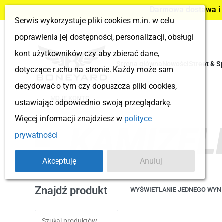
Darmowa dostawa i z
Serwis wykorzystuje pliki cookies m.in. w celu
poprawienia jej dostępności, personalizacji, obsługi
kont użytkowników czy aby zbierać dane,
Strona główna
Nowości
Street & S
dotyczące ruchu na stronie. Każdy może sam
decydować o tym czy dopuszcza pliki cookies,
MOJE KONTO
ustawiając odpowiednio swoją przeglądarkę.
Więcej informacji znajdziesz w
polityce
KAMIZEL
prywatności
Akceptuję
Anuluj
Znajdź produkt
WYŚWIETLANIE JEDNEGO WYN