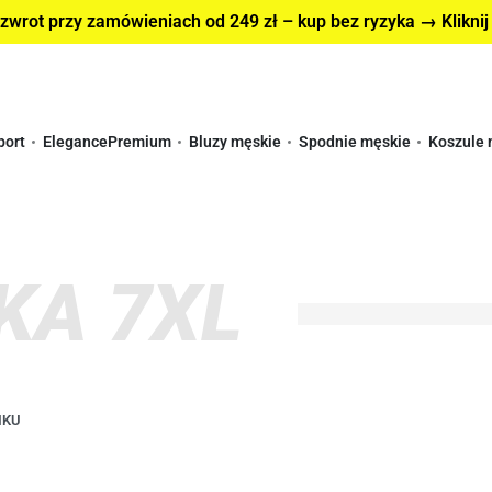
wrot przy zamówieniach od 249 zł – kup bez ryzyka → Kliknij
port
Elegance
Premium
Bluzy męskie
Spodnie męskie
Koszule 
KA 7XL
IKU