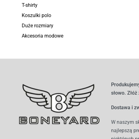
T-shirty
Koszulki polo
Duże rozmiary
Akcesoria modowe
Produkujemy
słowo. Złóż
Dostawa i zw
W naszym sk
najlepszą pr
niektórych p