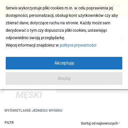
Darmowa dostawa i zwrot przy zamówieniach od 249 zł
Serwis wykorzystuje pliki cookies m.in. w celu poprawienia jej
– kup bez ryzyka → Kliknij i sprawdź szczegóły
dostępności, personalizacji, obsługi kont użytkowników czy aby
zbierać dane, dotyczące ruchu na stronie. Każdy może sam
decydować o tym czy dopuszcza pliki cookies, ustawiając
odpowiednio swoją przeglądarkę.
0
Więcej informacji znajdziesz w
polityce prywatności
Akceptuję
Anuluj
DRES BEZ NADRUKÓW
MĘSKI
WYŚWIETLANIE JEDNEGO WYNIKU
FILTR
Sortuj od najnowszych