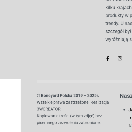
kilku kraja
produkty w 
trendy. U nas
szczegół by
wyróżniają s
Nasz
© B
oneyard Polska 2019 – 2025r.
Wszelkie prawa zastrzeżone. Realizacja
3WCREATOR
J
Kopiowanie treści (w tym zdjęć) bez
m
pisemnego zezwolenia zabronione.
f