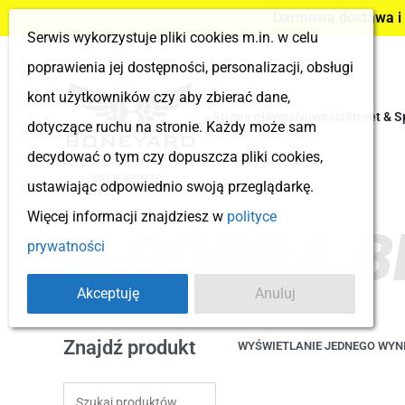
Darmowa dostawa i z
Serwis wykorzystuje pliki cookies m.in. w celu
poprawienia jej dostępności, personalizacji, obsługi
kont użytkowników czy aby zbierać dane,
Strona główna
Nowości
Street & S
dotyczące ruchu na stronie. Każdy może sam
decydować o tym czy dopuszcza pliki cookies,
MOJE KONTO
ustawiając odpowiednio swoją przeglądarkę.
Więcej informacji znajdziesz w
polityce
DOBRA B
prywatności
Akceptuję
Anuluj
Znajdź produkt
WYŚWIETLANIE JEDNEGO WYN