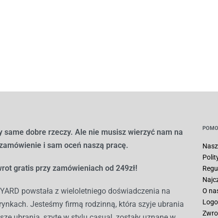
POMO
 same dobre rzeczy. Ale nie musisz wierzyć nam na
 zamówienie i sam oceń naszą pracę.
Nasz
Poli
rot gratis przy zamówieniach od 249zł!
Regu
Najc
ARD powstała z wieloletniego doświadczenia na
O na
Logo
ynkach. Jesteśmy firmą rodzinną, która szyje ubrania
Zwro
sze ubrania, szyte w stylu casual, zostały uznane w