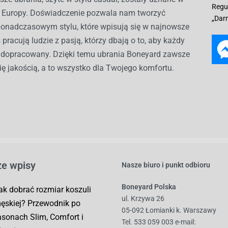
Regu
ch Europy. Doświadczenie pozwala nam tworzyć
„Dar
ponadczasowym stylu, które wpisują się w najnowsze
 pracują ludzie z pasją, którzy dbają o to, aby każdy
ł dopracowany. Dzięki temu ubrania Boneyard zawsze
ię jakością, a to wszystko dla Twojego komfortu.
e wpisy
Nasze biuro i punkt odbioru
Boneyard Polska
ak dobrać rozmiar koszuli
ul. Krzywa 26
ęskiej? Przewodnik po
05-092 Łomianki k. Warszawy
asonach Slim, Comfort i
Tel. 533 059 003
e-mail: