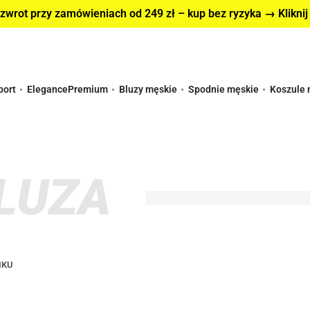
wrot przy zamówieniach od 249 zł – kup bez ryzyka → Kliknij
port
Elegance
Premium
Bluzy męskie
Spodnie męskie
Koszule 
LUZA
IKU