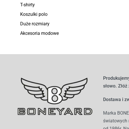
T-shirty
Koszulki polo
Duże rozmiary
Akcesoria modowe
Produkujemy
słowo. Złóż
Dostawa i zw
Marka BONEY
światowych r
od 1986r. Na