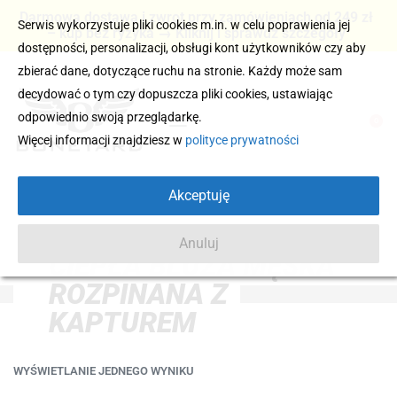
Darmowa dostawa i zwrot przy zamówieniach od 249 zł
Serwis wykorzystuje pliki cookies m.in. w celu poprawienia jej
– kup bez ryzyka → Kliknij i sprawdź szczegóły
dostępności, personalizacji, obsługi kont użytkowników czy aby
zbierać dane, dotyczące ruchu na stronie. Każdy może sam
decydować o tym czy dopuszcza pliki cookies, ustawiając
odpowiednio swoją przeglądarkę.
0
Więcej informacji znajdziesz w
polityce prywatności
Akceptuję
Anuluj
CIEPŁA BLUZA MĘSKA
ROZPINANA Z
KAPTUREM
WYŚWIETLANIE JEDNEGO WYNIKU