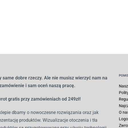
POMO
 same dobre rzeczy. Ale nie musisz wierzyć nam na
 zamówienie i sam oceń naszą pracę.
Nasz
Poli
rot gratis przy zamówieniach od 249zł!
Regu
Najc
lepie dbamy o nowoczesne rozwiązania oraz jak
O na
Logo
ezentację produktów. Wizualizacje otoczenia i tła
Zwro
roduktów są przygotowywane przy użyciu technologii