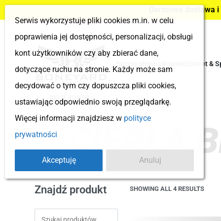
Darmowa dostawa i z
Serwis wykorzystuje pliki cookies m.in. w celu
poprawienia jej dostępności, personalizacji, obsługi
kont użytkowników czy aby zbierać dane,
Strona główna
Nowości
Street & S
dotyczące ruchu na stronie. Każdy może sam
decydować o tym czy dopuszcza pliki cookies,
MOJE KONTO
ustawiając odpowiednio swoją przeglądarkę.
Więcej informacji znajdziesz w
polityce
CIEPŁA 
prywatności
Akceptuję
Anuluj
Znajdź produkt
SHOWING ALL 4 RESULTS