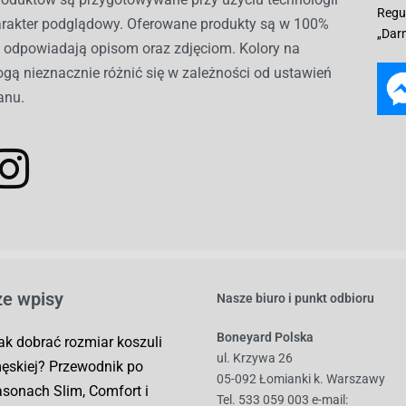
Regu
harakter podglądowy. Oferowane produkty są w 100%
„Dar
i odpowiadają opisom oraz zdjęciom. Kolory na
gą nieznacznie różnić się w zależności od ustawień
anu.
e wpisy
Nasze biuro i punkt odbioru
Boneyard Polska
ak dobrać rozmiar koszuli
ul. Krzywa 26
ęskiej? Przewodnik po
05-092 Łomianki k. Warszawy
asonach Slim, Comfort i
Tel. 533 059 003
e-mail: