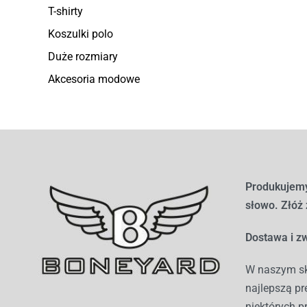
T-shirty
Koszulki polo
Duże rozmiary
Akcesoria modowe
Produkujemy
słowo. Złóż
Dostawa i zw
W naszym sk
najlepszą pr
niektórych p