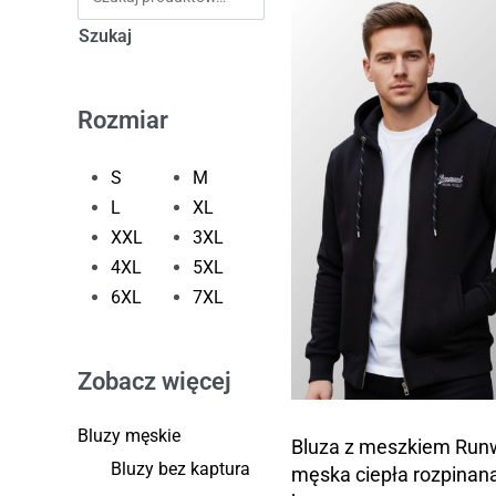
Szukaj
Rozmiar
S
M
L
XL
XXL
3XL
4XL
5XL
6XL
7XL
Zobacz więcej
Bluzy męskie
Bluza z meszkiem Run
Bluzy bez kaptura
męska ciepła rozpinana