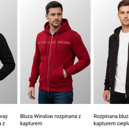
way
Bluza Winslow rozpinana z
Rozpinana blu
 z
kapturem
kapturem ciepł