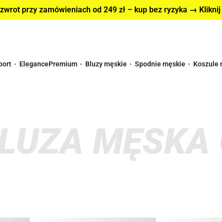
wrot przy zamówieniach od 249 zł – kup bez ryzyka → Kliknij
port
Elegance
Premium
Bluzy męskie
Spodnie męskie
Koszule 
BLUZA MĘSKA