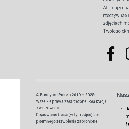
AI i mają c
rzeczywiste 
zdjęciach mo
Twojego ekr
Nasz
© B
oneyard Polska 2019 – 2025r.
Wszelkie prawa zastrzeżone. Realizacja
3WCREATOR
J
Kopiowanie treści (w tym zdjęć) bez
m
pisemnego zezwolenia zabronione.
f