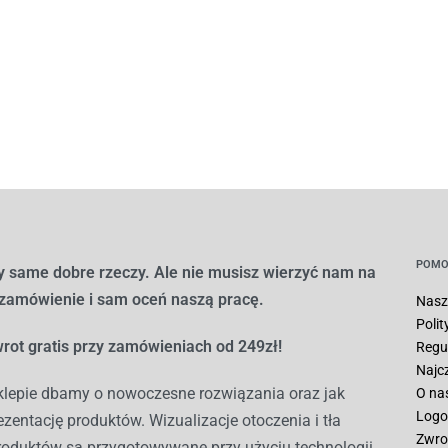
POMO
 same dobre rzeczy. Ale nie musisz wierzyć nam na
 zamówienie i sam oceń naszą pracę.
Nasz
Poli
rot gratis przy zamówieniach od 249zł!
Regu
Najc
lepie dbamy o nowoczesne rozwiązania oraz jak
O na
Logo
ezentację produktów. Wizualizacje otoczenia i tła
Zwro
roduktów są przygotowywane przy użyciu technologii