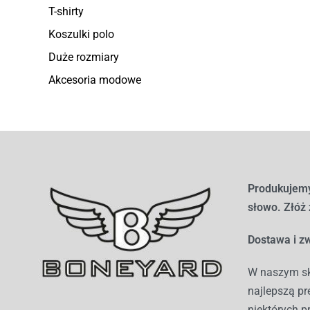
T-shirty
Koszulki polo
Duże rozmiary
Akcesoria modowe
Produkujemy
słowo. Złóż
Dostawa i zw
W naszym sk
najlepszą pr
niektórych p