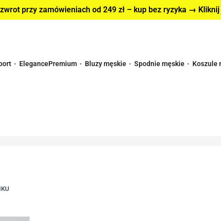
wrot przy zamówieniach od 249 zł – kup bez ryzyka → Kliknij
port
Elegance
Premium
Bluzy męskie
Spodnie męskie
Koszule 
IKU