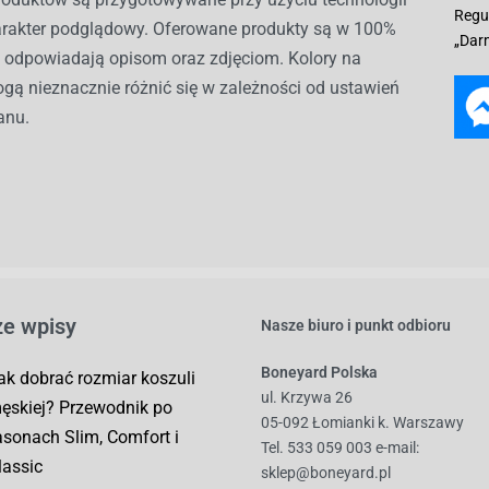
Regu
harakter podglądowy. Oferowane produkty są w 100%
„Dar
i odpowiadają opisom oraz zdjęciom. Kolory na
gą nieznacznie różnić się w zależności od ustawień
anu.
e wpisy
Nasze biuro i punkt odbioru
Boneyard Polska
ak dobrać rozmiar koszuli
ul. Krzywa 26
ęskiej? Przewodnik po
05-092 Łomianki k. Warszawy
asonach Slim, Comfort i
Tel. 533 059 003
e-mail:
lassic
sklep@boneyard.pl