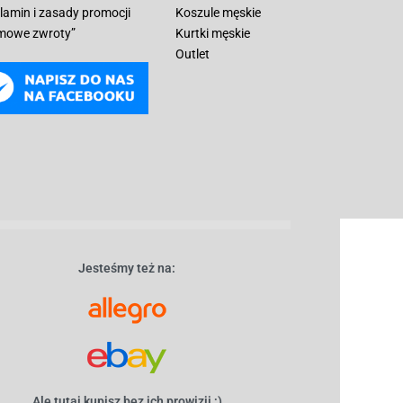
lamin i zasady promocji
Koszule męskie
mowe zwroty”
Kurtki męskie
Outlet
Jesteśmy też na:
Ale tutaj kupisz bez ich prowizji ;)