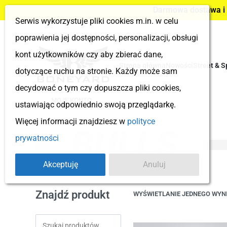
Darmowa dostawa i z
Serwis wykorzystuje pliki cookies m.in. w celu
poprawienia jej dostępności, personalizacji, obsługi
kont użytkowników czy aby zbierać dane,
Strona główna
Nowości
Street & S
dotyczące ruchu na stronie. Każdy może sam
decydować o tym czy dopuszcza pliki cookies,
MOJE KONTO
ustawiając odpowiednio swoją przeglądarkę.
Więcej informacji znajdziesz w
polityce
BULLS
prywatności
Akceptuję
Anuluj
Znajdź produkt
WYŚWIETLANIE JEDNEGO WYN