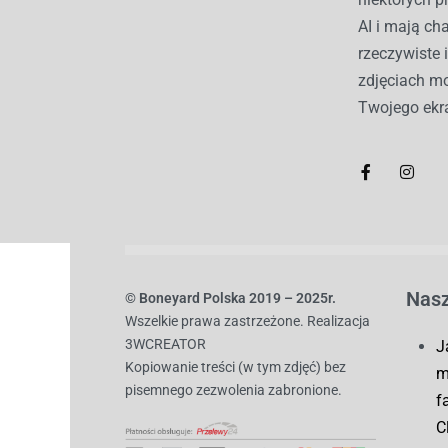
AI i mają c
rzeczywiste 
zdjęciach mo
Twojego ekr
Nasz
© B
oneyard Polska 2019 – 2025r.
Wszelkie prawa zastrzeżone. Realizacja
3WCREATOR
J
Kopiowanie treści (w tym zdjęć) bez
m
pisemnego zezwolenia zabronione.
f
C