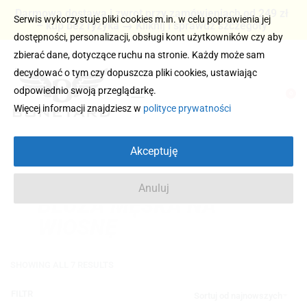
Darmowa dostawa i zwrot przy zamówieniach od 249 zł
Serwis wykorzystuje pliki cookies m.in. w celu poprawienia jej
– kup bez ryzyka → Kliknij i sprawdź szczegóły
dostępności, personalizacji, obsługi kont użytkowników czy aby
zbierać dane, dotyczące ruchu na stronie. Każdy może sam
decydować o tym czy dopuszcza pliki cookies, ustawiając
odpowiednio swoją przeglądarkę.
0
Więcej informacji znajdziesz w
polityce prywatności
Akceptuję
Anuluj
BLUZA MĘSKA NA
WIOSNĘ
SHOWING ALL 7 RESULTS
FILTR
Sortuj od najnowszych