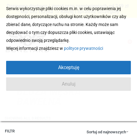
Darmowa dostawa i zwrot przy zamówieniach od 249 zł
Serwis wykorzystuje pliki cookies m.in. w celu poprawienia jej
– kup bez ryzyka → Kliknij i sprawdź szczegóły
dostępności, personalizacji, obsługi kont użytkowników czy aby
zbierać dane, dotyczące ruchu na stronie. Każdy może sam
decydować o tym czy dopuszcza pliki cookies, ustawiając
odpowiednio swoją przeglądarkę.
0
Więcej informacji znajdziesz w
polityce prywatności
Akceptuję
Anuluj
BLUZA MĘSKA
BAWEŁNA
SHOWING ALL 3 RESULTS
FILTR
Sortuj od najnowszych