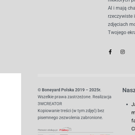
AI i mają c
rzeczywiste 
zdjęciach mo
Twojego ekr
Nasz
© B
oneyard Polska 2019 – 2025r.
Wszelkie prawa zastrzeżone. Realizacja
3WCREATOR
J
Kopiowanie treści (w tym zdjęć) bez
m
pisemnego zezwolenia zabronione.
f
C