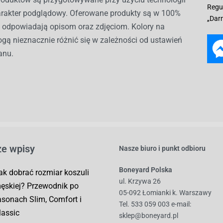
Regu
harakter podglądowy. Oferowane produkty są w 100%
„Dar
i odpowiadają opisom oraz zdjęciom. Kolory na
gą nieznacznie różnić się w zależności od ustawień
anu.
e wpisy
Nasze biuro i punkt odbioru
Boneyard Polska
ak dobrać rozmiar koszuli
ul. Krzywa 26
ęskiej? Przewodnik po
05-092 Łomianki k. Warszawy
asonach Slim, Comfort i
Tel. 533 059 003
e-mail:
lassic
sklep@boneyard.pl