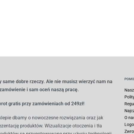
POMO
 same dobre rzeczy. Ale nie musisz wierzyć nam na
 zamówienie i sam oceń naszą pracę.
Nasz
Poli
rot gratis przy zamówieniach od 249zł!
Regu
Najc
lepie dbamy o nowoczesne rozwiązania oraz jak
O na
Logo
ezentację produktów. Wizualizacje otoczenia i tła
Zwro
roduktów są przygotowywane przy użyciu technologii