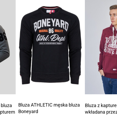
Bluza ATHLETIC męska bluza
Bluza z kaptur
 bluza
Boneyard
wkładana prze
kapturem