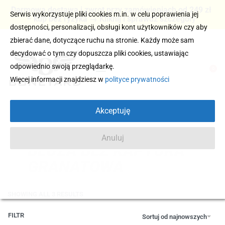
Darmowa dostawa i zwrot przy zamówieniach od 249 zł
Serwis wykorzystuje pliki cookies m.in. w celu poprawienia jej
– kup bez ryzyka → Kliknij i sprawdź szczegóły
dostępności, personalizacji, obsługi kont użytkowników czy aby
zbierać dane, dotyczące ruchu na stronie. Każdy może sam
decydować o tym czy dopuszcza pliki cookies, ustawiając
odpowiednio swoją przeglądarkę.
0
Więcej informacji znajdziesz w
polityce prywatności
Akceptuję
Anuluj
BLUZA BEZ KAPTURA
GRANATOWA
SHOWING ALL 3 RESULTS
FILTR
Sortuj od najnowszych