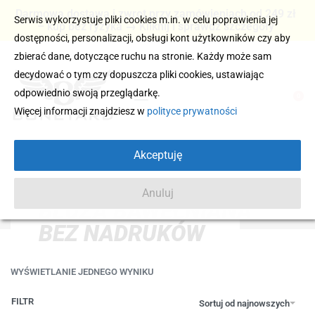
Darmowa dostawa i zwrot przy zamówieniach od 249 zł
Serwis wykorzystuje pliki cookies m.in. w celu poprawienia jej
– kup bez ryzyka → Kliknij i sprawdź szczegóły
dostępności, personalizacji, obsługi kont użytkowników czy aby
zbierać dane, dotyczące ruchu na stronie. Każdy może sam
decydować o tym czy dopuszcza pliki cookies, ustawiając
odpowiednio swoją przeglądarkę.
0
Więcej informacji znajdziesz w
polityce prywatności
Akceptuję
Anuluj
BLUZA BAWEŁNIANA
BEZ NADRUKÓW
WYŚWIETLANIE JEDNEGO WYNIKU
FILTR
Sortuj od najnowszych