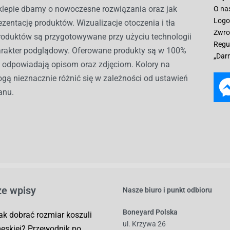
lepie dbamy o nowoczesne rozwiązania oraz jak
O na
Logo
ezentację produktów. Wizualizacje otoczenia i tła
Zwro
roduktów są przygotowywane przy użyciu technologii
Regu
harakter podglądowy. Oferowane produkty są w 100%
„Dar
i odpowiadają opisom oraz zdjęciom. Kolory na
gą nieznacznie różnić się w zależności od ustawień
anu.
e wpisy
Nasze biuro i punkt odbioru
Boneyard Polska
ak dobrać rozmiar koszuli
ul. Krzywa 26
ęskiej? Przewodnik po