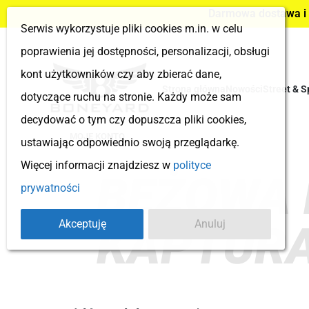
Darmowa dostawa i z
Serwis wykorzystuje pliki cookies m.in. w celu
poprawienia jej dostępności, personalizacji, obsługi
kont użytkowników czy aby zbierać dane,
Strona główna
Nowości
Street & S
dotyczące ruchu na stronie. Każdy może sam
decydować o tym czy dopuszcza pliki cookies,
MOJE KONTO
ustawiając odpowiednio swoją przeglądarkę.
Więcej informacji znajdziesz w
polityce
BEŻOWA 
prywatności
Akceptuję
Anuluj
KAPTUR