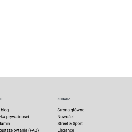
C
ZOBACZ
 blog
Strona główna
tyka prywatności
Nowości
lamin
Street & Sport
zęstsze pytania (FAQ)
Elegance