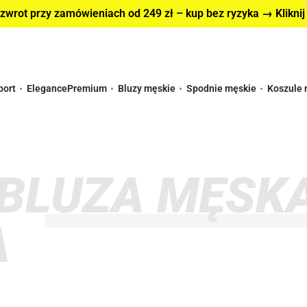
wrot przy zamówieniach od 249 zł – kup bez ryzyka → Kliknij
port
Elegance
Premium
Bluzy męskie
Spodnie męskie
Koszule 
BLUZA MĘSKA
A