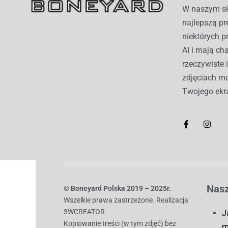
W naszym sk
najlepszą pr
niektórych p
AI i mają c
rzeczywiste 
zdjęciach mo
Twojego ekr
Nasz
© B
oneyard Polska 2019 – 2025r.
Wszelkie prawa zastrzeżone. Realizacja
3WCREATOR
J
Kopiowanie treści (w tym zdjęć) bez
m