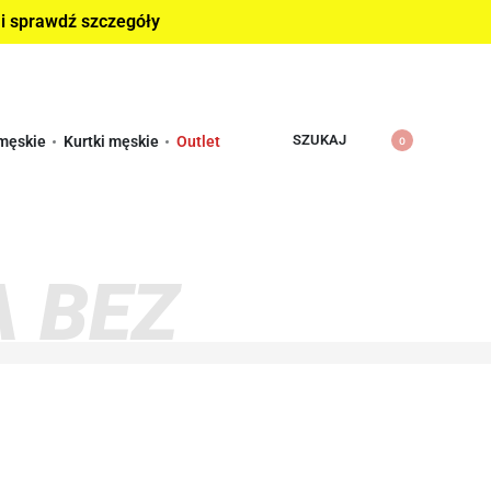
 i sprawdź szczegóły
SZUKAJ
męskie
Kurtki męskie
Outlet
0
 BEZ