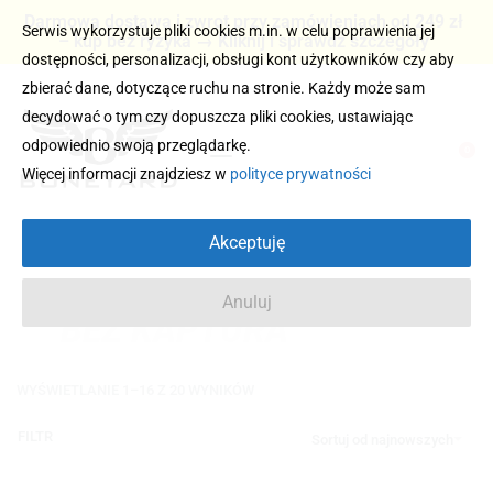
Darmowa dostawa i zwrot przy zamówieniach od 249 zł
Serwis wykorzystuje pliki cookies m.in. w celu poprawienia jej
– kup bez ryzyka → Kliknij i sprawdź szczegóły
dostępności, personalizacji, obsługi kont użytkowników czy aby
zbierać dane, dotyczące ruchu na stronie. Każdy może sam
decydować o tym czy dopuszcza pliki cookies, ustawiając
odpowiednio swoją przeglądarkę.
0
Więcej informacji znajdziesz w
polityce prywatności
Akceptuję
Anuluj
BEZ KAPTURA
WYŚWIETLANIE 1–16 Z 20 WYNIKÓW
FILTR
Sortuj od najnowszych