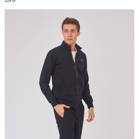
229
zł