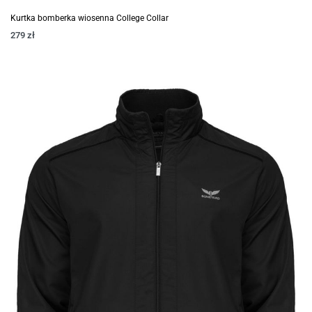
Kurtka bomberka wiosenna College Collar
279
zł