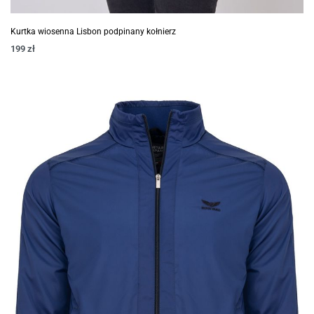
Kurtka wiosenna Lisbon podpinany kołnierz
199
zł