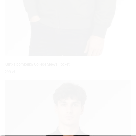
Kurtka bomberka College Sleeve Pocket
299
zł