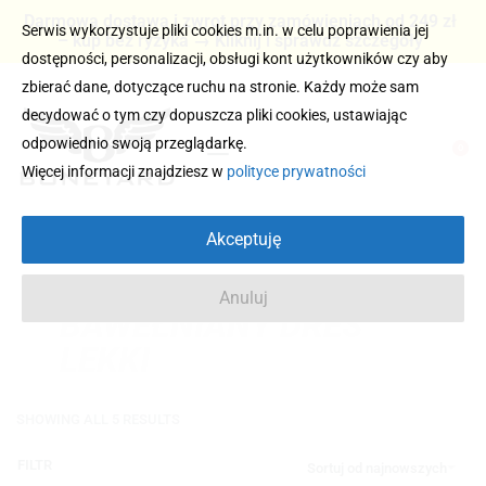
Darmowa dostawa i zwrot przy zamówieniach od 249 zł
Serwis wykorzystuje pliki cookies m.in. w celu poprawienia jej
– kup bez ryzyka → Kliknij i sprawdź szczegóły
dostępności, personalizacji, obsługi kont użytkowników czy aby
zbierać dane, dotyczące ruchu na stronie. Każdy może sam
decydować o tym czy dopuszcza pliki cookies, ustawiając
odpowiednio swoją przeglądarkę.
0
Więcej informacji znajdziesz w
polityce prywatności
Akceptuję
Anuluj
BAWEŁNIANY DRES
LEKKI
SHOWING ALL 5 RESULTS
FILTR
Sortuj od najnowszych