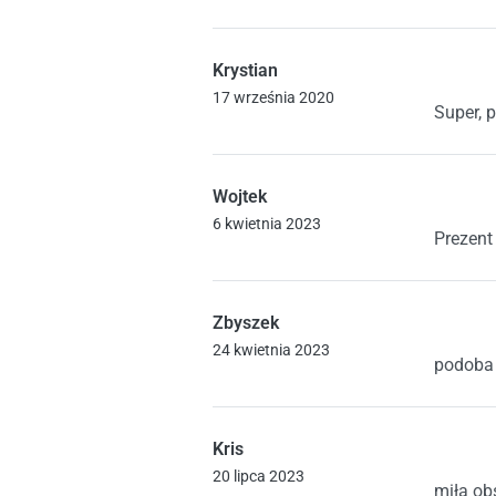
Krystian
Oceniono
5
17 września 2020
Super, 
Wojtek
Oceniono
5
6 kwietnia 2023
Prezent 
Zbyszek
Oceniono
5
24 kwietnia 2023
podoba 
Kris
Oceniono
5
20 lipca 2023
miła ob