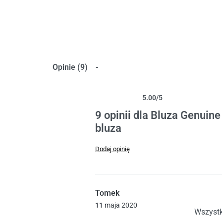
Opinie (9)
5.00
/5
Oceniony
9
5.00
na 5 na podstawie
ocen klien
9 opinii dla
Bluza Genuine
bluza
Dodaj opinię
Tomek
Oceniono
5
11 maja 2020
Wszystk