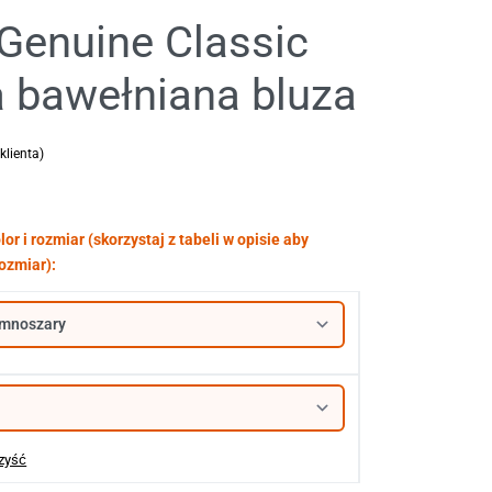
Genuine Classic
 bawełniana bluza
klienta)
 podstawie
ocen klientów
zyść