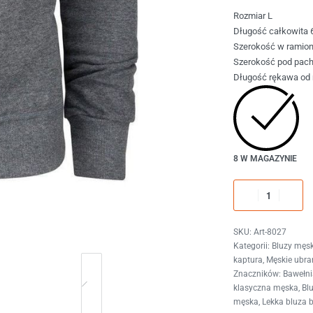
Rozmiar L
Długość całkowita 
Szerokość w ramio
Szerokość pod pac
Długość rękawa od 
8 W MAGAZYNIE
Art-8027
Kategorii:
Bluzy męsk
kaptura
,
Męskie ubran
Znaczników:
Bawełn
klasyczna męska
,
Bl
męska
,
Lekka bluza b