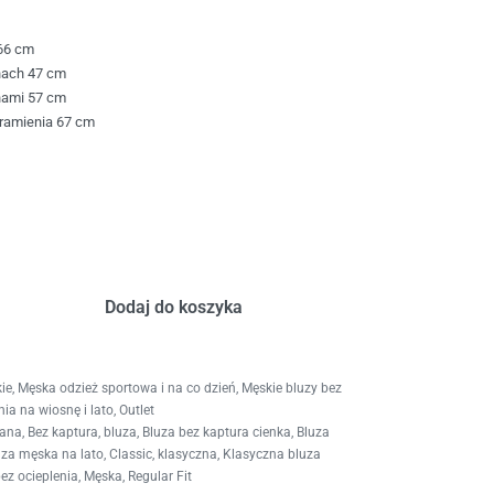
66 cm
nach 47 cm
hami 57 cm
ramienia 67 cm
Dodaj do koszyka
ie
,
Męska odzież sportowa i na co dzień
,
Męskie bluzy bez
ia na wiosnę i lato
,
Outlet
iana
,
Bez kaptura
,
bluza
,
Bluza bez kaptura cienka
,
Bluza
uza męska na lato
,
Classic
,
klasyczna
,
Klasyczna bluza
ez ocieplenia
,
Męska
,
Regular Fit