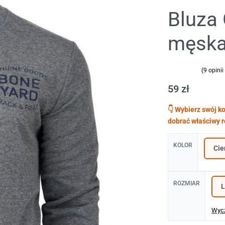
Bluza 
męska
(
9
opinii 
Oceniony
9
5.00
na 5 na
59
zł
KOLOR
299
299
zł
zł
ROZMIAR
Wyc