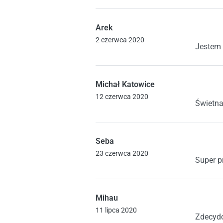
Arek
Oceniono
5
2 czerwca 2020
Jestem 
Michał Katowice
Oceniono
5
12 czerwca 2020
Świetna
Seba
Oceniono
5
23 czerwca 2020
Super p
Mihau
Oceniono
5
11 lipca 2020
Zdecydo