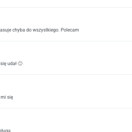
na 5
pasuje chyba do wszystkiego. Polecam
na 5
się udał 🙂
na 5
mi się
na 5
sługa