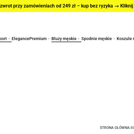
wrot przy zamówieniach od 249 zł – kup bez ryzyka → Kliknij
port
Elegance
Premium
Bluzy męskie
Spodnie męskie
Koszule 
STRONA GŁÓWNA
›
B