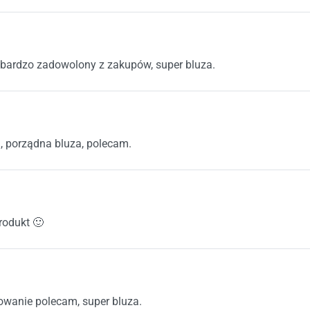
na 5
bardzo zadowolony z zakupów, super bluza.
na 5
, porządna bluza, polecam.
na 5
rodukt 🙂
na 5
wanie polecam, super bluza.