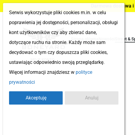
Darmowa dostawa i z
Serwis wykorzystuje pliki cookies m.in. w celu
poprawienia jej dostępności, personalizacji, obsługi
kont użytkowników czy aby zbierać dane,
Strona główna
Nowości
Street & S
dotyczące ruchu na stronie. Każdy może sam
decydować o tym czy dopuszcza pliki cookies,
MOJE KONTO
ustawiając odpowiednio swoją przeglądarkę.
Więcej informacji znajdziesz w
polityce
prywatności
Akceptuję
Anuluj