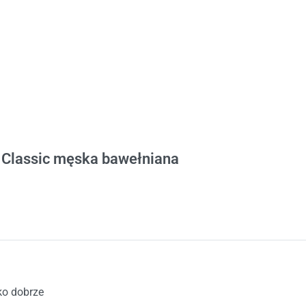
tów
 Classic męska bawełniana
na 5
o dobrze