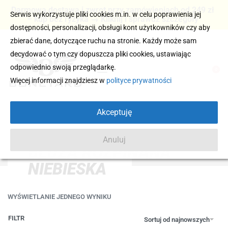
Darmowa dostawa i zwrot przy zamówieniach od 249 zł
Serwis wykorzystuje pliki cookies m.in. w celu poprawienia jej
– kup bez ryzyka → Kliknij i sprawdź szczegóły
dostępności, personalizacji, obsługi kont użytkowników czy aby
zbierać dane, dotyczące ruchu na stronie. Każdy może sam
decydować o tym czy dopuszcza pliki cookies, ustawiając
odpowiednio swoją przeglądarkę.
0
Więcej informacji znajdziesz w
polityce prywatności
Akceptuję
Anuluj
BLUZA ROZPINANA
NIEBIESKA
WYŚWIETLANIE JEDNEGO WYNIKU
FILTR
Sortuj od najnowszych