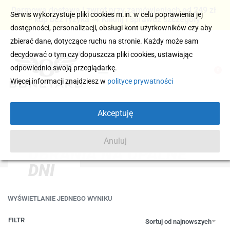
Darmowa dostawa i zwrot przy zamówieniach od 249 zł
Serwis wykorzystuje pliki cookies m.in. w celu poprawienia jej
– kup bez ryzyka → Kliknij i sprawdź szczegóły
dostępności, personalizacji, obsługi kont użytkowników czy aby
zbierać dane, dotyczące ruchu na stronie. Każdy może sam
decydować o tym czy dopuszcza pliki cookies, ustawiając
odpowiednio swoją przeglądarkę.
0
Więcej informacji znajdziesz w
polityce prywatności
Akceptuję
Anuluj
UBRANIA NA UPALNE
DNI
WYŚWIETLANIE JEDNEGO WYNIKU
FILTR
Sortuj od najnowszych