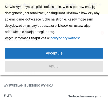
Darmowa dostawa i zwrot przy zamówieniach od 249 zł
Serwis wykorzystuje pliki cookies m.in. w celu poprawienia jej
– kup bez ryzyka → Kliknij i sprawdź szczegóły
dostępności, personalizacji, obsługi kont użytkowników czy aby
zbierać dane, dotyczące ruchu na stronie. Każdy może sam
decydować o tym czy dopuszcza pliki cookies, ustawiając
odpowiednio swoją przeglądarkę.
0
Więcej informacji znajdziesz w
polityce prywatności
Akceptuję
Anuluj
SPORT
WYŚWIETLANIE JEDNEGO WYNIKU
FILTR
Sortuj od najnowszych