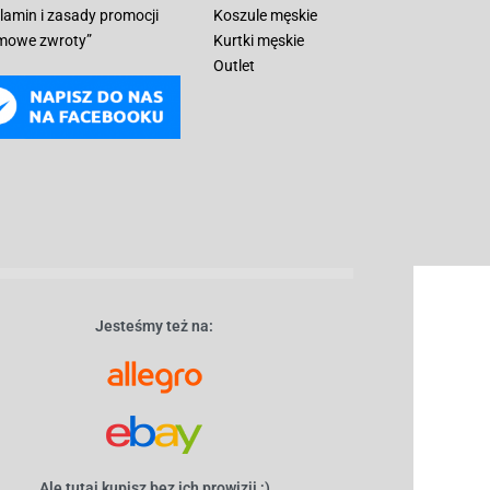
lamin i zasady promocji
Koszule męskie
mowe zwroty”
Kurtki męskie
Outlet
Jesteśmy też na:
Ale tutaj kupisz bez ich prowizji ;)