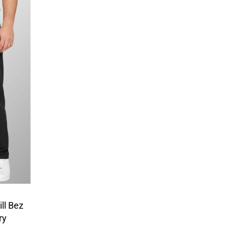
ll Bez
ry