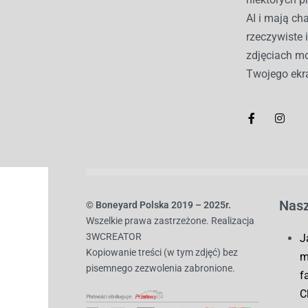
AI i mają c
rzeczywiste 
zdjęciach mo
Twojego ekr
Nasz
© B
oneyard Polska 2019 – 2025r.
Wszelkie prawa zastrzeżone. Realizacja
3WCREATOR
J
Kopiowanie treści (w tym zdjęć) bez
m
pisemnego zezwolenia zabronione.
f
C