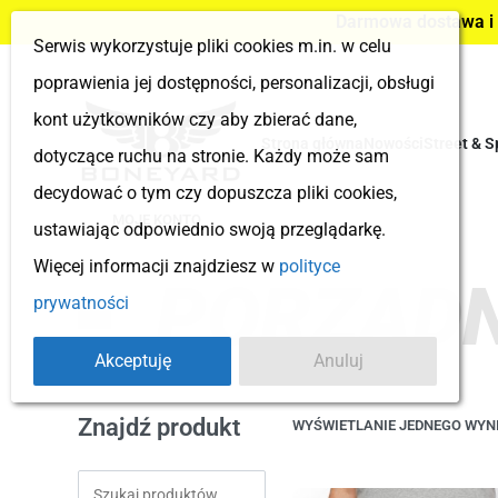
Darmowa dostawa i z
Serwis wykorzystuje pliki cookies m.in. w celu
poprawienia jej dostępności, personalizacji, obsługi
kont użytkowników czy aby zbierać dane,
Strona główna
Nowości
Street & S
dotyczące ruchu na stronie. Każdy może sam
decydować o tym czy dopuszcza pliki cookies,
MOJE KONTO
ustawiając odpowiednio swoją przeglądarkę.
Więcej informacji znajdziesz w
polityce
PORZĄDN
prywatności
Akceptuję
Anuluj
Znajdź produkt
WYŚWIETLANIE JEDNEGO WYN