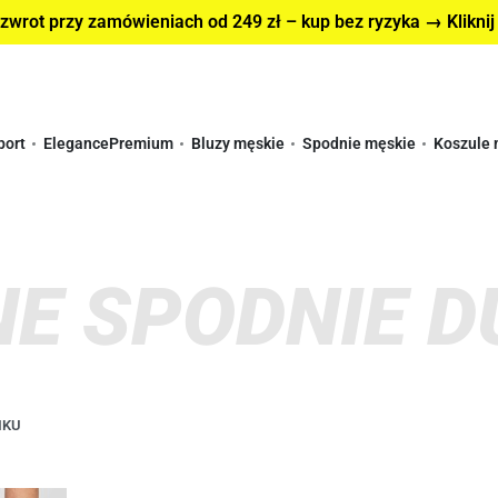
wrot przy zamówieniach od 249 zł – kup bez ryzyka → Kliknij
port
Elegance
Premium
Bluzy męskie
Spodnie męskie
Koszule 
E SPODNIE D
IKU