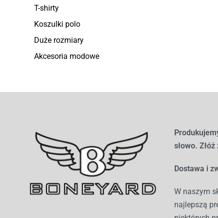
T-shirty
Koszulki polo
Duże rozmiary
Akcesoria modowe
Produkujemy
słowo. Złóż
Dostawa i zw
W naszym sk
najlepszą pr
niektórych p