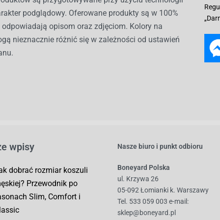
Regu
harakter podglądowy. Oferowane produkty są w 100%
„Dar
i odpowiadają opisom oraz zdjęciom. Kolory na
gą nieznacznie różnić się w zależności od ustawień
anu.
e wpisy
Nasze biuro i punkt odbioru
Boneyard Polska
ak dobrać rozmiar koszuli
ul. Krzywa 26
ęskiej? Przewodnik po
05-092 Łomianki k. Warszawy
asonach Slim, Comfort i
Tel. 533 059 003
e-mail:
lassic
sklep@boneyard.pl