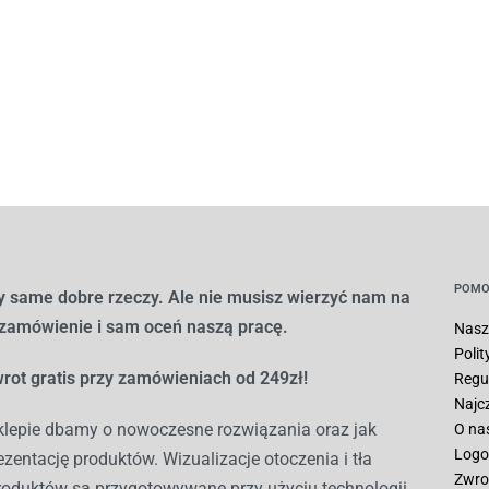
POMO
 same dobre rzeczy. Ale nie musisz wierzyć nam na
 zamówienie i sam oceń naszą pracę.
Nasz
Poli
rot gratis przy zamówieniach od 249zł!
Regu
Najc
lepie dbamy o nowoczesne rozwiązania oraz jak
O na
Logo
ezentację produktów. Wizualizacje otoczenia i tła
Zwro
roduktów są przygotowywane przy użyciu technologii