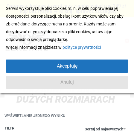
Darmowa dostawa i zwrot przy zamówieniach od 249 zł
Serwis wykorzystuje pliki cookies m.in. w celu poprawienia jej
– kup bez ryzyka → Kliknij i sprawdź szczegóły
dostępności, personalizacji, obsługi kont użytkowników czy aby
zbierać dane, dotyczące ruchu na stronie. Każdy może sam
decydować o tym czy dopuszcza pliki cookies, ustawiając
odpowiednio swoją przeglądarkę.
0
Więcej informacji znajdziesz w
polityce prywatności
Akceptuję
Anuluj
PORZĄDNE JEANSY W
DUŻYCH ROZMIARACH
WYŚWIETLANIE JEDNEGO WYNIKU
FILTR
Sortuj od najnowszych