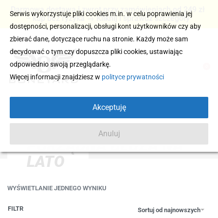
Darmowa dostawa i zwrot przy zamówieniach od 249 zł
Serwis wykorzystuje pliki cookies m.in. w celu poprawienia jej
– kup bez ryzyka → Kliknij i sprawdź szczegóły
dostępności, personalizacji, obsługi kont użytkowników czy aby
zbierać dane, dotyczące ruchu na stronie. Każdy może sam
decydować o tym czy dopuszcza pliki cookies, ustawiając
odpowiednio swoją przeglądarkę.
0
Więcej informacji znajdziesz w
polityce prywatności
Akceptuję
Anuluj
PORZĄDNA BLUZA NA
LATO
WYŚWIETLANIE JEDNEGO WYNIKU
FILTR
Sortuj od najnowszych