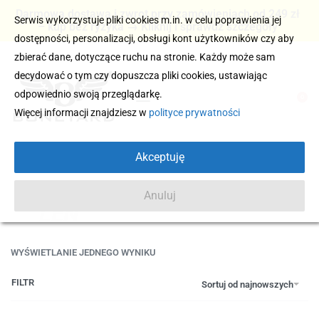
Darmowa dostawa i zwrot przy zamówieniach od 249 zł
Serwis wykorzystuje pliki cookies m.in. w celu poprawienia jej
– kup bez ryzyka → Kliknij i sprawdź szczegóły
dostępności, personalizacji, obsługi kont użytkowników czy aby
zbierać dane, dotyczące ruchu na stronie. Każdy może sam
decydować o tym czy dopuszcza pliki cookies, ustawiając
odpowiednio swoją przeglądarkę.
0
Więcej informacji znajdziesz w
polityce prywatności
Akceptuję
Anuluj
LEN
WYŚWIETLANIE JEDNEGO WYNIKU
FILTR
Sortuj od najnowszych