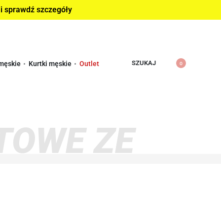
 i sprawdź szczegóły
SZUKAJ
męskie
Kurtki męskie
Outlet
0
TOWE ZE