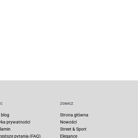
C
ZOBACZ
 blog
Strona główna
tyka prywatności
Nowości
lamin
Street & Sport
zęstsze pytania (FAQ)
Elegance