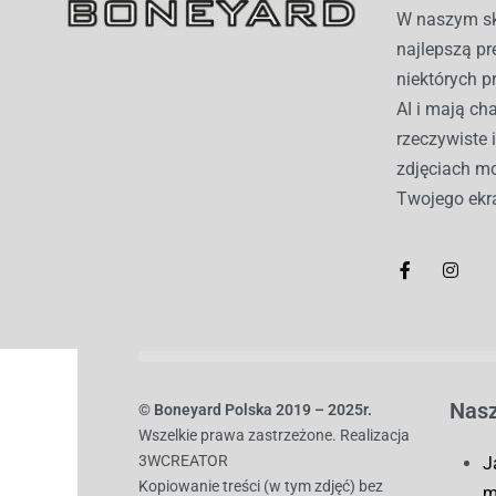
W naszym sk
najlepszą pr
niektórych p
AI i mają c
rzeczywiste 
zdjęciach mo
Twojego ekr
Nasz
© B
oneyard Polska 2019 – 2025r.
Wszelkie prawa zastrzeżone. Realizacja
3WCREATOR
J
Kopiowanie treści (w tym zdjęć) bez
m