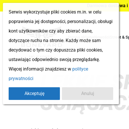
Darmowa dostawa i z
Serwis wykorzystuje pliki cookies m.in. w celu
poprawienia jej dostępności, personalizacji, obsługi
kont użytkowników czy aby zbierać dane,
Strona główna
Nowości
Street & S
dotyczące ruchu na stronie. Każdy może sam
decydować o tym czy dopuszcza pliki cookies,
MOJE KONTO
ustawiając odpowiednio swoją przeglądarkę.
Więcej informacji znajdziesz w
polityce
LEKKIE 
prywatności
Akceptuję
Anuluj
ŚCIĄGAC