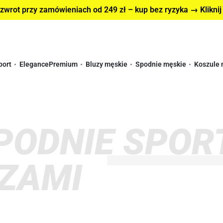
wrot przy zamówieniach od 249 zł – kup bez ryzyka → Kliknij
port
Elegance
Premium
Bluzy męskie
Spodnie męskie
Koszule 
SPODNIE SPOR
ZAMI