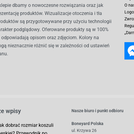
lepie dbamy o nowoczesne rozwiązania oraz jak
O na
Logo
ezentację produktów. Wizualizacje otoczenia i tła
Zwro
roduktów są przygotowywane przy użyciu technologii
Regu
harakter podglądowy. Oferowane produkty są w 100%
„Dar
i odpowiadają opisom oraz zdjęciom. Kolory na
gą nieznacznie różnić się w zależności od ustawień
anu.
e wpisy
Nasze biuro i punkt odbioru
Boneyard Polska
ak dobrać rozmiar koszuli
ul. Krzywa 26
ęskiej? Przewodnik po