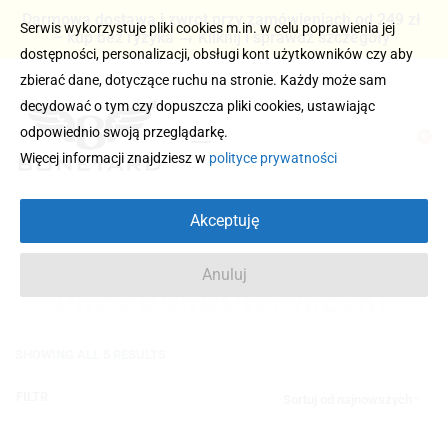
Darmowa dostawa i zwrot przy zamówieniach od 249 zł
Serwis wykorzystuje pliki cookies m.in. w celu poprawienia jej
– kup bez ryzyka → Kliknij i sprawdź szczegóły
dostępności, personalizacji, obsługi kont użytkowników czy aby
zbierać dane, dotyczące ruchu na stronie. Każdy może sam
decydować o tym czy dopuszcza pliki cookies, ustawiając
odpowiednio swoją przeglądarkę.
0
Więcej informacji znajdziesz w
polityce prywatności
Akceptuję
Anuluj
DRES BORDOWY MĘSKI
SHOWING ALL 5 RESULTS
FILTR
Sortuj od najnowszych