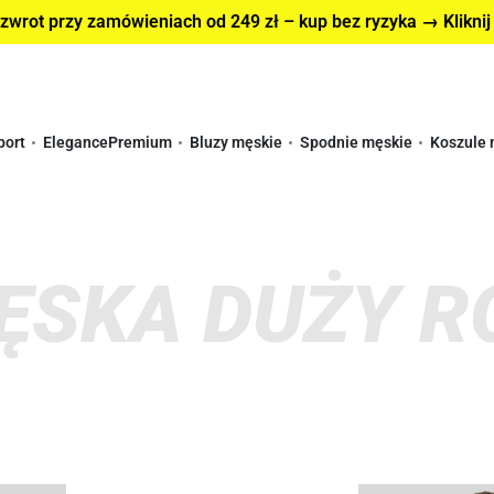
wrot przy zamówieniach od 249 zł – kup bez ryzyka → Kliknij
port
Elegance
Premium
Bluzy męskie
Spodnie męskie
Koszule 
ĘSKA DUŻY R