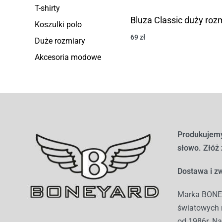
T-shirty
Bluza Classic duży roz
Koszulki polo
69
zł
Duże rozmiary
Akcesoria modowe
Produkujemy
słowo. Złóż
Dostawa i zw
Marka BONEY
światowych r
od 1986r. Na