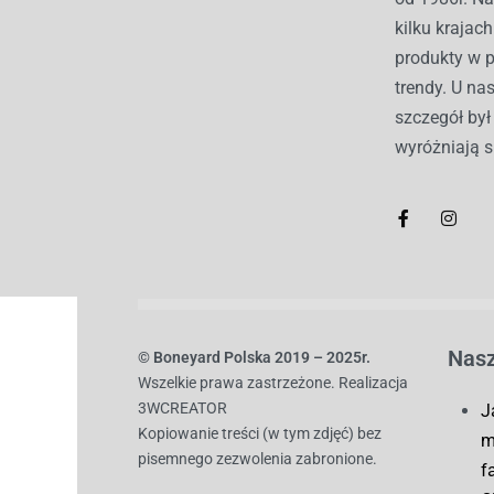
kilku kraja
produkty w 
trendy. U nas
szczegół by
wyróżniają s
Nasz
© B
oneyard Polska 2019 – 2025r.
Wszelkie prawa zastrzeżone. Realizacja
3WCREATOR
J
Kopiowanie treści (w tym zdjęć) bez
m
pisemnego zezwolenia zabronione.
f