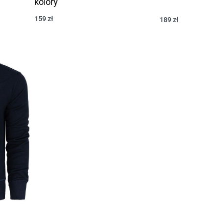
kolory
159
zł
189
zł