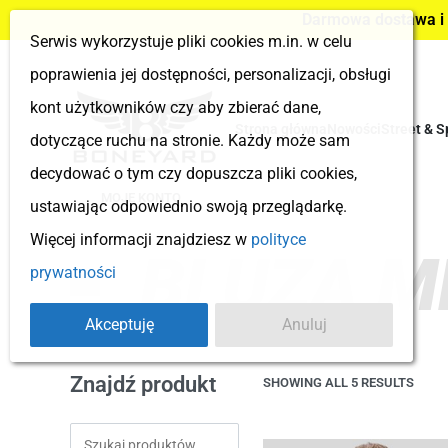
Darmowa dostawa i z
Serwis wykorzystuje pliki cookies m.in. w celu
poprawienia jej dostępności, personalizacji, obsługi
kont użytkowników czy aby zbierać dane,
Strona główna
Nowości
Street & S
dotyczące ruchu na stronie. Każdy może sam
decydować o tym czy dopuszcza pliki cookies,
MOJE KONTO
ustawiając odpowiednio swoją przeglądarkę.
Więcej informacji znajdziesz w
polityce
BLUZA M
prywatności
Akceptuję
Anuluj
Znajdź produkt
SHOWING ALL 5 RESULTS