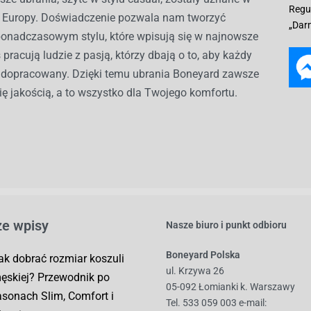
Regu
ch Europy. Doświadczenie pozwala nam tworzyć
„Dar
ponadczasowym stylu, które wpisują się w najnowsze
 pracują ludzie z pasją, którzy dbają o to, aby każdy
ł dopracowany. Dzięki temu ubrania Boneyard zawsze
ię jakością, a to wszystko dla Twojego komfortu.
e wpisy
Nasze biuro i punkt odbioru
Boneyard Polska
ak dobrać rozmiar koszuli
ul. Krzywa 26
ęskiej? Przewodnik po
05-092 Łomianki k. Warszawy
asonach Slim, Comfort i
Tel. 533 059 003
e-mail: