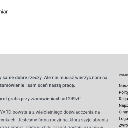
miar
POMO
 same dobre rzeczy. Ale nie musisz wierzyć nam na
 zamówienie i sam oceń naszą pracę.
Nasz
Poli
rot gratis przy zamówieniach od 249zł!
Regu
Najc
ARD powstała z wieloletniego doświadczenia na
O na
Logo
ynkach. Jesteśmy firmą rodzinną, która szyje ubrania
Zwro
sze ubrania, szyte w stylu casual, zostały uznane w