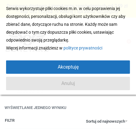
Darmowa dostawa i zwrot przy zamówieniach od 249 zł
Serwis wykorzystuje pliki cookies m.in. w celu poprawienia jej
– kup bez ryzyka → Kliknij i sprawdź szczegóły
dostępności, personalizacji, obsługi kont użytkowników czy aby
zbierać dane, dotyczące ruchu na stronie. Każdy może sam
decydować o tym czy dopuszcza pliki cookies, ustawiając
odpowiednio swoją przeglądarkę.
0
Więcej informacji znajdziesz w
polityce prywatności
Akceptuję
Anuluj
AKRYL
WYŚWIETLANIE JEDNEGO WYNIKU
FILTR
Sortuj od najnowszych