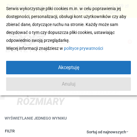
Darmowa dostawa i zwrot przy zamówieniach od 249 zł
Serwis wykorzystuje pliki cookies m.in. w celu poprawienia jej
– kup bez ryzyka → Kliknij i sprawdź szczegóły
dostępności, personalizacji, obsługi kont użytkowników czy aby
zbierać dane, dotyczące ruchu na stronie. Każdy może sam
decydować o tym czy dopuszcza pliki cookies, ustawiając
odpowiednio swoją przeglądarkę.
0
Więcej informacji znajdziesz w
polityce prywatności
Akceptuję
Anuluj
MĘSKIE UBRANIA DUŻE
ROZMIARY
WYŚWIETLANIE JEDNEGO WYNIKU
FILTR
Sortuj od najnowszych