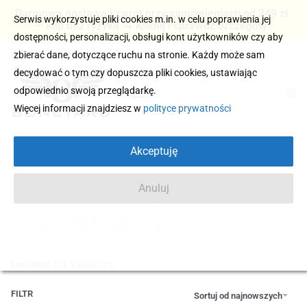
Darmowa dostawa i zwrot przy zamówieniach od 249 zł
Serwis wykorzystuje pliki cookies m.in. w celu poprawienia jej
– kup bez ryzyka → Kliknij i sprawdź szczegóły
dostępności, personalizacji, obsługi kont użytkowników czy aby
zbierać dane, dotyczące ruchu na stronie. Każdy może sam
decydować o tym czy dopuszcza pliki cookies, ustawiając
odpowiednio swoją przeglądarkę.
0
Więcej informacji znajdziesz w
polityce prywatności
Akceptuję
Anuluj
KOSZULKA POLO
ROZMIAR XXL
SHOWING ALL 3 RESULTS
FILTR
Sortuj od najnowszych