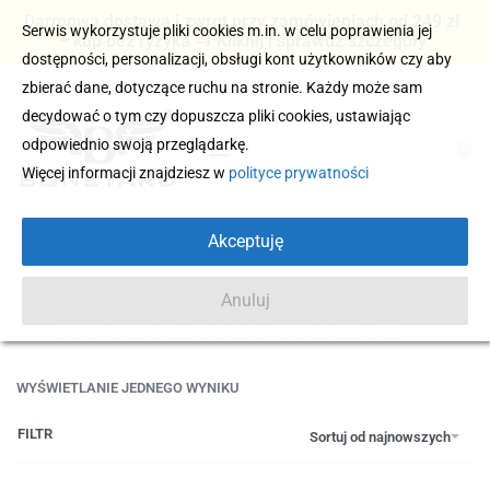
Darmowa dostawa i zwrot przy zamówieniach od 249 zł
Serwis wykorzystuje pliki cookies m.in. w celu poprawienia jej
– kup bez ryzyka → Kliknij i sprawdź szczegóły
dostępności, personalizacji, obsługi kont użytkowników czy aby
zbierać dane, dotyczące ruchu na stronie. Każdy może sam
decydować o tym czy dopuszcza pliki cookies, ustawiając
odpowiednio swoją przeglądarkę.
0
Więcej informacji znajdziesz w
polityce prywatności
Akceptuję
Anuluj
KOSZULA NA OKAZJE
WYŚWIETLANIE JEDNEGO WYNIKU
FILTR
Sortuj od najnowszych