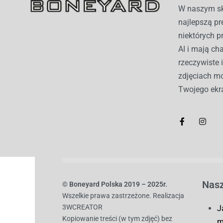
W naszym sk
najlepszą pr
niektórych p
AI i mają c
rzeczywiste 
zdjęciach mo
Twojego ekr
Nasz
© B
oneyard Polska 2019 – 2025r.
Wszelkie prawa zastrzeżone. Realizacja
3WCREATOR
J
Kopiowanie treści (w tym zdjęć) bez
m