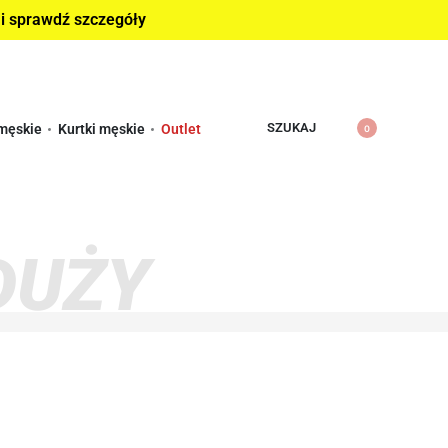
 i sprawdź szczegóły
SZUKAJ
męskie
Kurtki męskie
Outlet
0
DUŻY