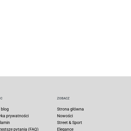
C
ZOBACZ
 blog
Strona główna
tyka prywatności
Nowości
lamin
Street & Sport
zęstsze pytania (FAQ)
Elegance