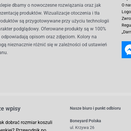
lepie dbamy o nowoczesne rozwiązania oraz jak
O na
Logo
ezentację produktów. Wizualizacje otoczenia i tła
Zwro
roduktów są przygotowywane przy użyciu technologii
Regu
harakter podglądowy. Oferowane produkty są w 100%
„Dar
i odpowiadają opisom oraz zdjęciom. Kolory na
gą nieznacznie różnić się w zależności od ustawień
anu.
e wpisy
Nasze biuro i punkt odbioru
Boneyard Polska
ak dobrać rozmiar koszuli
ul. Krzywa 26
ęskiej? Przewodnik po