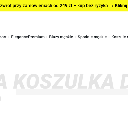
wrot przy zamówieniach od 249 zł – kup bez ryzyka → Kliknij
port
Elegance
Premium
Bluzy męskie
Spodnie męskie
Koszule 
 KOSZULKA 
R