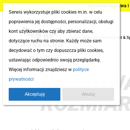
Darmowa dostawa i z
Serwis wykorzystuje pliki cookies m.in. w celu
poprawienia jej dostępności, personalizacji, obsługi
kont użytkowników czy aby zbierać dane,
Strona główna
Nowości
Street & S
dotyczące ruchu na stronie. Każdy może sam
decydować o tym czy dopuszcza pliki cookies,
MOJE KONTO
ustawiając odpowiednio swoją przeglądarkę.
Więcej informacji znajdziesz w
polityce
BRĄZOWA
prywatności
Akceptuję
Anuluj
ROZMIA