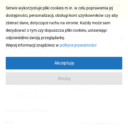
Darmowa dostawa i zwrot przy zamówieniach od 249 zł
Serwis wykorzystuje pliki cookies m.in. w celu poprawienia jej
– kup bez ryzyka → Kliknij i sprawdź szczegóły
dostępności, personalizacji, obsługi kont użytkowników czy aby
zbierać dane, dotyczące ruchu na stronie. Każdy może sam
decydować o tym czy dopuszcza pliki cookies, ustawiając
odpowiednio swoją przeglądarkę.
0
Więcej informacji znajdziesz w
polityce prywatności
Akceptuję
Anuluj
BORDOWE SPODENKI
MĘSKIE
SHOWING ALL 5 RESULTS
FILTR
Sortuj od najnowszych