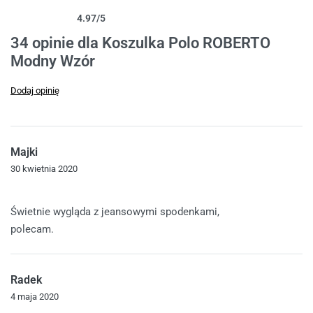
4.97
/5
Oceniony
34
4.97
na 5 na podstawie
ocen klientów
34 opinie dla
Koszulka Polo ROBERTO
Modny Wzór
Dodaj opinię
Majki
30 kwietnia 2020
Oceniono
5
na 5
Świetnie wygląda z jeansowymi spodenkami,
polecam.
Radek
4 maja 2020