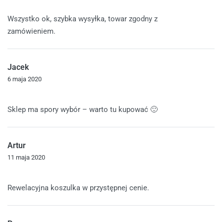
Oceniono
5
na 5
Wszystko ok, szybka wysyłka, towar zgodny z
zamówieniem.
Jacek
6 maja 2020
Oceniono
5
na 5
Sklep ma spory wybór – warto tu kupować 🙂
Artur
11 maja 2020
Oceniono
5
na 5
Rewelacyjna koszulka w przystępnej cenie.