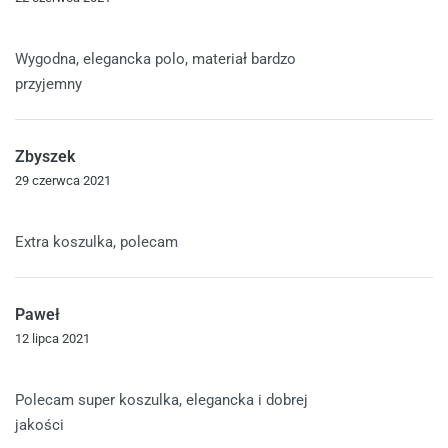
Oceniono
5
na 5
Wygodna, elegancka polo, materiał bardzo
przyjemny
Zbyszek
29 czerwca 2021
Oceniono
5
na 5
Extra koszulka, polecam
Paweł
12 lipca 2021
Oceniono
5
na 5
Polecam super koszulka, elegancka i dobrej
jakości