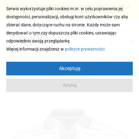
Darmowa dostawa i zwrot przy zamówieniach od 249 zł
Serwis wykorzystuje pliki cookies m.in. w celu poprawienia jej
– kup bez ryzyka → Kliknij i sprawdź szczegóły
dostępności, personalizacji, obsługi kont użytkowników czy aby
zbierać dane, dotyczące ruchu na stronie. Każdy może sam
decydować o tym czy dopuszcza pliki cookies, ustawiając
odpowiednio swoją przeglądarkę.
0
Więcej informacji znajdziesz w
polityce prywatności
Akceptuję
Anuluj