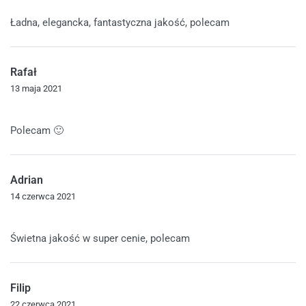
Oceniono
5
na 5
Ładna, elegancka, fantastyczna jakość, polecam
Rafał
13 maja 2021
Oceniono
5
na 5
Polecam 🙂
Adrian
14 czerwca 2021
Oceniono
5
na 5
Świetna jakość w super cenie, polecam
Filip
22 czerwca 2021