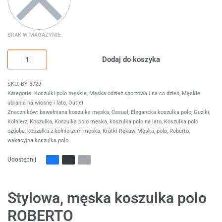
BRAK W MAGAZYNIE
Dodaj do koszyka
BY-6029
Kategorie:
Koszulki polo męskie
,
Męska odzież sportowa i na co dzień
,
Męskie
ubrania na wiosnę i lato
,
Outlet
Znaczników:
bawełniana koszulka męska
,
Casual
,
Elegancka koszulka polo
,
Guziki
,
Kołnierz
,
Koszulka
,
Koszulka polo męska
,
koszulka polo na lato
,
Koszulka polo
ozdoba
,
koszulka z kołnierzem męska
,
Krótki Rękaw
,
Męska
,
polo
,
Roberto
,
wakacyjna koszulka polo
Udostępnij
Stylowa, męska koszulka polo
ROBERTO