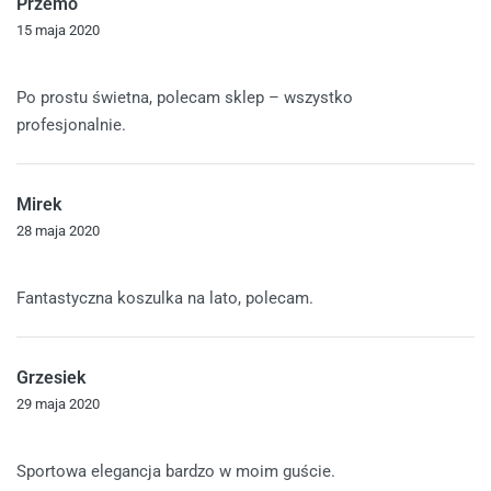
Przemo
15 maja 2020
Oceniono
5
na 5
Po prostu świetna, polecam sklep – wszystko
profesjonalnie.
Mirek
28 maja 2020
Oceniono
5
na 5
Fantastyczna koszulka na lato, polecam.
Grzesiek
29 maja 2020
Oceniono
5
na 5
Sportowa elegancja bardzo w moim guście.