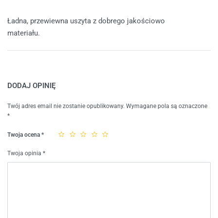
Oceniono
5
na 5
Ładna, przewiewna uszyta z dobrego jakościowo
materiału.
DODAJ OPINIĘ
Twój adres email nie zostanie opublikowany.
Wymagane pola są oznaczone
*
Twoja ocena
*
Twoja opinia
*