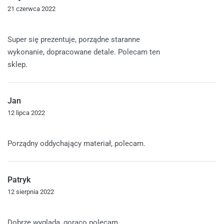
21 czerwca 2022
Oceniono
5
na 5
Super się prezentuje, porządne staranne
wykonanie, dopracowane detale. Polecam ten
sklep.
Jan
12 lipca 2022
Oceniono
5
na 5
Porządny oddychający materiał, polecam.
Patryk
12 sierpnia 2022
Oceniono
5
na 5
Dobrze wygląda, gorąco polecam.