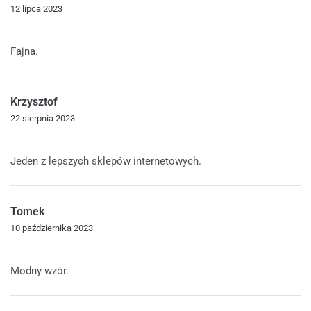
12 lipca 2023
Oceniono
4
na 5
Fajna.
Krzysztof
22 sierpnia 2023
Oceniono
5
na 5
Jeden z lepszych sklepów internetowych.
Tomek
10 października 2023
Oceniono
5
na 5
Modny wzór.