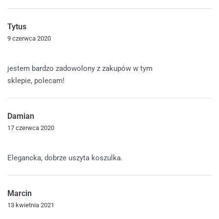
Tytus
9 czerwca 2020
Oceniono
5
na 5
jestem bardzo zadowolony z zakupów w tym
sklepie, polecam!
Damian
17 czerwca 2020
Oceniono
5
na 5
Elegancka, dobrze uszyta koszulka.
Marcin
13 kwietnia 2021