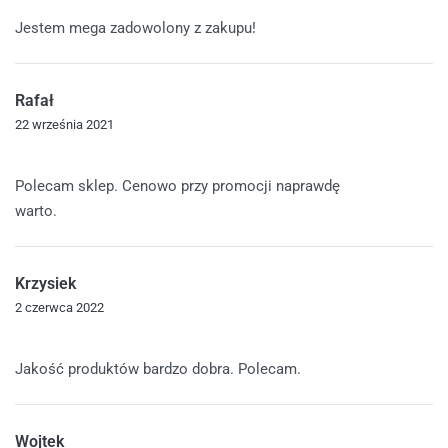
Oceniono
5
na 5
Jestem mega zadowolony z zakupu!
Rafał
22 września 2021
Oceniono
5
na 5
Polecam sklep. Cenowo przy promocji naprawdę
warto.
Krzysiek
2 czerwca 2022
Oceniono
5
na 5
Jakość produktów bardzo dobra. Polecam.
Wojtek