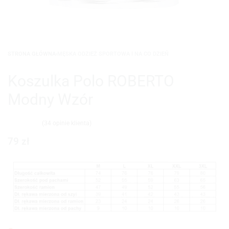
STRONA GŁÓWNA
›
MĘSKA ODZIEŻ SPORTOWA I NA CO DZIEŃ
Koszulka Polo ROBERTO
Modny Wzór
(
34
opinie klienta)
Oceniony
34
4.97
na 5 na podstawie
ocen klientów
79
zł