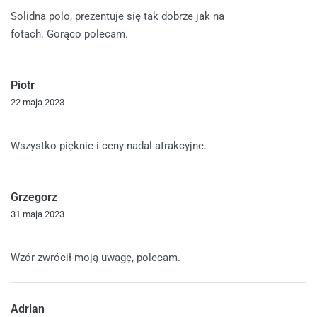
Oceniono
5
na 5
Solidna polo, prezentuje się tak dobrze jak na
fotach. Gorąco polecam.
Piotr
22 maja 2023
Oceniono
5
na 5
Wszystko pięknie i ceny nadal atrakcyjne.
Grzegorz
31 maja 2023
Oceniono
5
na 5
Wzór zwrócił moją uwagę, polecam.
Adrian