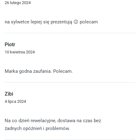
26 lutego 2024
Oceniono
5
na 5
na sylwetce lepiej się prezentują 😉 polecam
Piotr
10 kwietnia 2024
Oceniono
5
na 5
Marka godna zaufania. Polecam.
Zibi
4 lipca 2024
Oceniono
5
na 5
Na co dzień rewelacyjne, dostawa na czas bez
żadnych opóźnień i problemów.