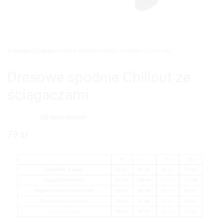
STRONA GŁÓWNA
›
SPODNIE MĘSKIE
›
MĘSKIE SPODNIE OCIEPLANE
Dresowe spodnie Chillout ze
ściągaczami
(
38
opinii klienta)
Oceniony
38
4.89
na 5 na podstawie
ocen klientów
79
zł