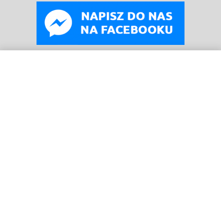
WYBIERZ OPCJE
Od
79
zł
© B
oneyard Polska 2019 – 2025r.
Wszelkie prawa
zastrzeżone. Realizacja 3WCREATOR
Kopiowanie treści (w tym zdjęć) bez pisemnego zezwolenia
zabronione.
Nasze wpisy