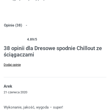
Opinie (38)
4.89
/5
Oceniony
38
4.89
na 5 na podstawie
ocen klientów
38 opinii dla
Dresowe spodnie Chillout ze
ściągaczami
Dodaj opinię
Arek
21 czerwca 2020
Oceniono
5
na 5
Wykonanie, jakość, wygoda – super!