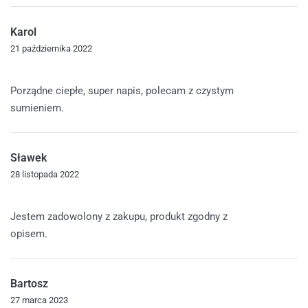
Karol
21 października 2022
Oceniono
5
na 5
Porządne ciepłe, super napis, polecam z czystym
sumieniem.
Sławek
28 listopada 2022
Oceniono
5
na 5
Jestem zadowolony z zakupu, produkt zgodny z
opisem.
Bartosz
27 marca 2023