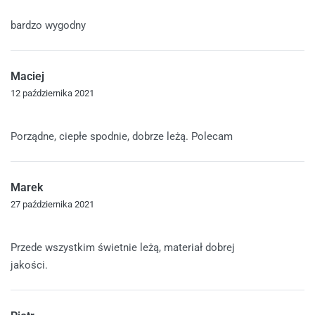
Oceniono
5
na 5
bardzo wygodny
Maciej
12 października 2021
Oceniono
5
na 5
Porządne, ciepłe spodnie, dobrze leżą. Polecam
Marek
27 października 2021
Oceniono
5
na 5
Przede wszystkim świetnie leżą, materiał dobrej
jakości.