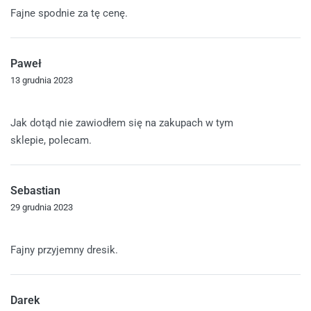
Fajne spodnie za tę cenę.
Paweł
13 grudnia 2023
Oceniono
5
na 5
Jak dotąd nie zawiodłem się na zakupach w tym
sklepie, polecam.
Sebastian
29 grudnia 2023
Oceniono
4
na 5
Fajny przyjemny dresik.
Darek