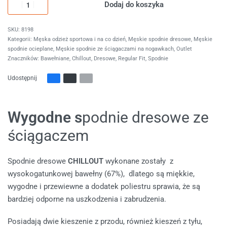
Dodaj do koszyka
8198
Kategorii:
Męska odzież sportowa i na co dzień
,
Męskie spodnie dresowe
,
Męskie
spodnie ocieplane
,
Męskie spodnie ze ściągaczami na nogawkach
,
Outlet
Znaczników:
Bawełniane
,
Chillout
,
Dresowe
,
Regular Fit
,
Spodnie
Udostępnij
Wygodne s
podnie dresowe ze
ściągaczem
Spodnie dresowe
CHILLOUT
wykonane zostały z
wysokogatunkowej bawełny (67%), dlatego są miękkie,
wygodne i przewiewne a dodatek poliestru sprawia, że są
bardziej odporne na uszkodzenia i zabrudzenia.
Posiadają dwie kieszenie z przodu, również kieszeń z tyłu,