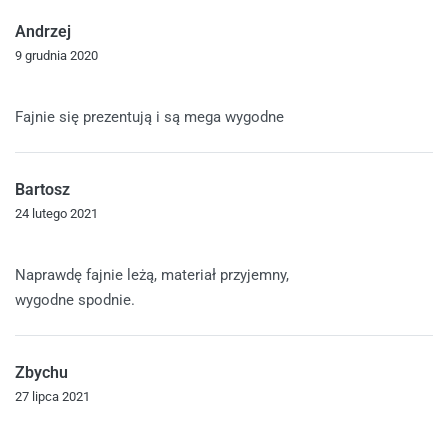
Andrzej
9 grudnia 2020
Oceniono
5
na 5
Fajnie się prezentują i są mega wygodne
Bartosz
24 lutego 2021
Oceniono
5
na 5
Naprawdę fajnie leżą, materiał przyjemny,
wygodne spodnie.
Zbychu
27 lipca 2021
Oceniono
5
na 5