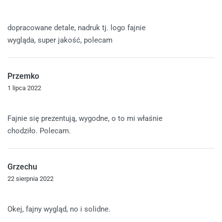
Oceniono
5
na 5
dopracowane detale, nadruk tj. logo fajnie
wygląda, super jakość, polecam
Przemko
1 lipca 2022
Oceniono
5
na 5
Fajnie się prezentują, wygodne, o to mi właśnie
chodziło. Polecam.
Grzechu
22 sierpnia 2022
Oceniono
5
na 5
Okej, fajny wygląd, no i solidne.