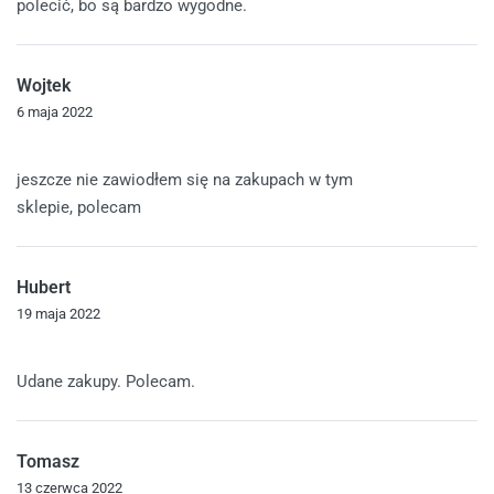
polecić, bo są bardzo wygodne.
Wojtek
6 maja 2022
Oceniono
5
na 5
jeszcze nie zawiodłem się na zakupach w tym
sklepie, polecam
Hubert
19 maja 2022
Oceniono
5
na 5
Udane zakupy. Polecam.
Tomasz
13 czerwca 2022