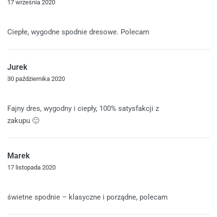
17 września 2020
Oceniono
5
na 5
Ciepłe, wygodne spodnie dresowe. Polecam
Jurek
30 października 2020
Oceniono
5
na 5
Fajny dres, wygodny i ciepły, 100% satysfakcji z
zakupu 🙂
Marek
17 listopada 2020
Oceniono
5
na 5
świetne spodnie – klasyczne i porządne, polecam