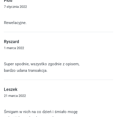
Piotr
7 stycznia 2022
Oceniono
5
na 5
Rewelacyjne.
Ryszard
1 marca 2022
Oceniono
5
na 5
Super spodnie, wszystko zgodnie z opisem,
bardzo udana transakcja.
Leszek
21 marca 2022
Oceniono
5
na 5
Śmigam w nich na co dzień i śmiało mogę