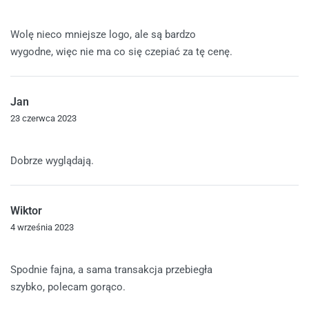
Oceniono
4
na 5
Wolę nieco mniejsze logo, ale są bardzo
wygodne, więc nie ma co się czepiać za tę cenę.
Jan
23 czerwca 2023
Oceniono
5
na 5
Dobrze wyglądają.
Wiktor
4 września 2023
Oceniono
5
na 5
Spodnie fajna, a sama transakcja przebiegła
szybko, polecam gorąco.