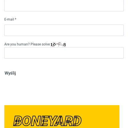
E-mail
*
Are you human? Please solve:
Wyślij
BONEYARD