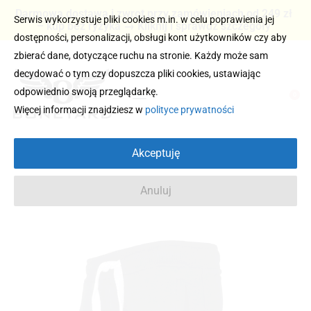
Darmowa dostawa i zwrot przy zamówieniach od 249 zł
Serwis wykorzystuje pliki cookies m.in. w celu poprawienia jej
– kup bez ryzyka → Kliknij i sprawdź szczegóły
dostępności, personalizacji, obsługi kont użytkowników czy aby
zbierać dane, dotyczące ruchu na stronie. Każdy może sam
decydować o tym czy dopuszcza pliki cookies, ustawiając
odpowiednio swoją przeglądarkę.
0
Więcej informacji znajdziesz w
polityce prywatności
Akceptuję
Anuluj