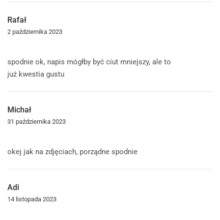
Rafał
2 października 2023
Oceniono
4
na 5
spodnie ok, napis mógłby być ciut mniejszy, ale to
już kwestia gustu
Michał
31 października 2023
Oceniono
5
na 5
okej jak na zdjęciach, porządne spodnie
Adi
14 listopada 2023
Oceniono
4
na 5