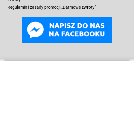
Regulamin i zasady promocji „Darmowe zwroty”
WYBIERZ OPCJE
Od
59
zł
© B
oneyard Polska 2019 – 2025r.
Wszelkie prawa
zastrzeżone. Realizacja 3WCREATOR
Kopiowanie treści (w tym zdjęć) bez pisemnego zezwolenia
zabronione.