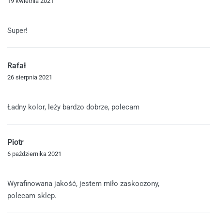
19 kwietnia 2021
Oceniono
5
na 5
Super!
Rafał
26 sierpnia 2021
Oceniono
5
na 5
Ładny kolor, leży bardzo dobrze, polecam
Piotr
6 października 2021
Oceniono
5
na 5
Wyrafinowana jakość, jestem miło zaskoczony,
polecam sklep.