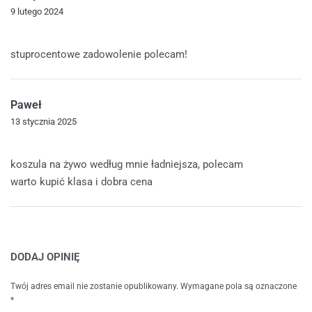
9 lutego 2024
Oceniono
5
na 5
stuprocentowe zadowolenie polecam!
Paweł
13 stycznia 2025
Oceniono
5
na 5
koszula na żywo według mnie ładniejsza, polecam
warto kupić klasa i dobra cena
DODAJ OPINIĘ
Twój adres email nie zostanie opublikowany.
Wymagane pola są oznaczone
*