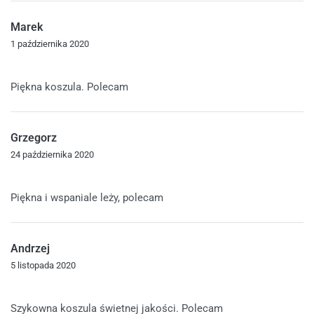
Marek
1 października 2020
Oceniono
5
na 5
Piękna koszula. Polecam
Grzegorz
24 października 2020
Oceniono
5
na 5
Piękna i wspaniale leży, polecam
Andrzej
5 listopada 2020
Oceniono
5
na 5
Szykowna koszula świetnej jakości. Polecam