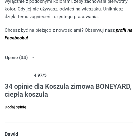
wyłącznie z podobnymi kolorami, żeby zachowała pierwotny
kolor. Gdy jej nie używasz, odwieś na wieszaku. Unikniesz
dzięki temu zagnieceń i częstego prasowania.
Chcesz być na bieżąco z nowościami? Obserwuj nasz
profil na
Facebooku!
Opinie (34)
4.97
/5
Oceniony
34
4.97
na 5 na podstawie
ocen klientów
34 opinie dla
Koszula zimowa BONEYARD,
ciepła koszula
Dodaj opinię
Dawid