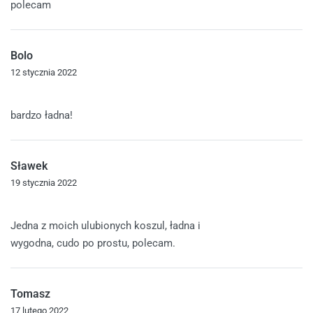
polecam
Bolo
12 stycznia 2022
Oceniono
5
na 5
bardzo ładna!
Sławek
19 stycznia 2022
Oceniono
5
na 5
Jedna z moich ulubionych koszul, ładna i
wygodna, cudo po prostu, polecam.
Tomasz
17 lutego 2022