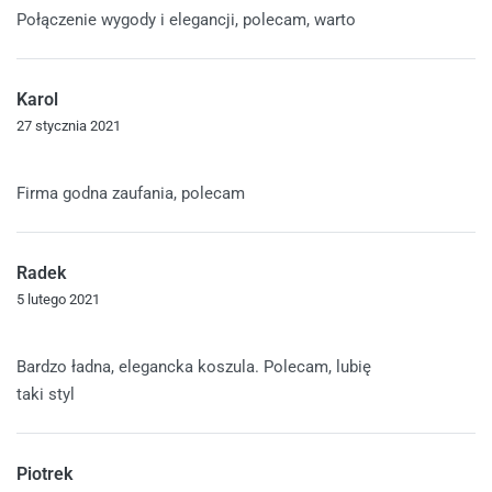
Połączenie wygody i elegancji, polecam, warto
Karol
27 stycznia 2021
Oceniono
5
na 5
Firma godna zaufania, polecam
Radek
5 lutego 2021
Oceniono
5
na 5
Bardzo ładna, elegancka koszula. Polecam, lubię
taki styl
Piotrek