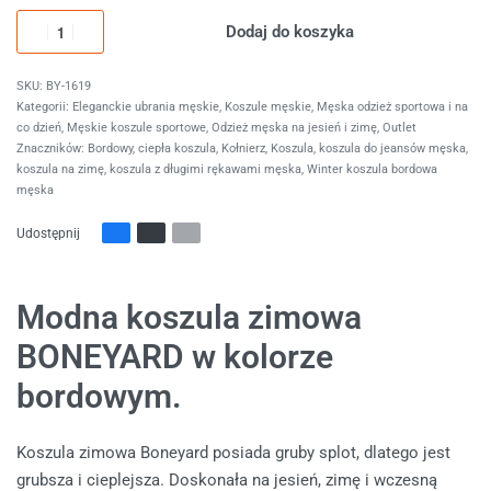
Dodaj do koszyka
BY-1619
Kategorii:
Eleganckie ubrania męskie
,
Koszule męskie
,
Męska odzież sportowa i na
co dzień
,
Męskie koszule sportowe
,
Odzież męska na jesień i zimę
,
Outlet
Znaczników:
Bordowy
,
ciepła koszula
,
Kołnierz
,
Koszula
,
koszula do jeansów męska
,
koszula na zimę
,
koszula z długimi rękawami męska
,
Winter koszula bordowa
męska
Udostępnij
Modna koszula zimowa
BONEYARD
w kolorze
bordowym.
Koszula zimowa Boneyard posiada gruby splot, dlatego jest
grubsza i cieplejsza. Doskonała na jesień, zimę i wczesną