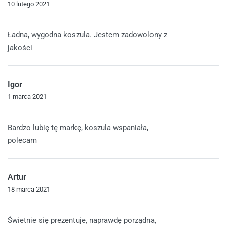
10 lutego 2021
Oceniono
5
na 5
Ładna, wygodna koszula. Jestem zadowolony z
jakości
Igor
1 marca 2021
Oceniono
5
na 5
Bardzo lubię tę markę, koszula wspaniała,
polecam
Artur
18 marca 2021
Oceniono
5
na 5
Świetnie się prezentuje, naprawdę porządna,