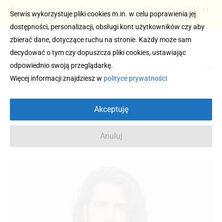
Darmowa dostawa i zwrot przy zamówieniach od 249 zł
Serwis wykorzystuje pliki cookies m.in. w celu poprawienia jej
– kup bez ryzyka → Kliknij i sprawdź szczegóły
dostępności, personalizacji, obsługi kont użytkowników czy aby
zbierać dane, dotyczące ruchu na stronie. Każdy może sam
decydować o tym czy dopuszcza pliki cookies, ustawiając
odpowiednio swoją przeglądarkę.
0
Więcej informacji znajdziesz w
polityce prywatności
Akceptuję
Anuluj