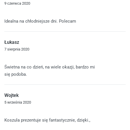
9 czerwca 2020
Oceniono
5
na 5
Idealna na chłodniejsze dni. Polecam
Łukasz
7 sierpnia 2020
Oceniono
5
na 5
Świetna na co dzień, na wiele okazji, bardzo mi
się podoba.
Wojtek
5 września 2020
Oceniono
5
na 5
Koszula prezentuje się fantastycznie, dzięki.,