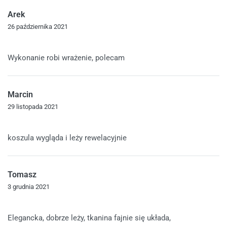
Arek
26 października 2021
Oceniono
5
na 5
Wykonanie robi wrażenie, polecam
Marcin
29 listopada 2021
Oceniono
5
na 5
koszula wygląda i leży rewelacyjnie
Tomasz
3 grudnia 2021
Oceniono
5
na 5
Elegancka, dobrze leży, tkanina fajnie się układa,