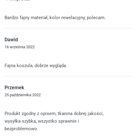
Oceniono
5
na 5
Bardzo fajny materiał, kolor rewelacyjny, polecam.
Dawid
16 września 2022
Oceniono
5
na 5
Fajna koszula, dobrze wygląda.
Przemek
25 października 2022
Oceniono
5
na 5
Produkt zgodny z opisem, tkanina dobrej jakości,
wysyłka szybka, wszystko sprawnie i
bezproblemowo.