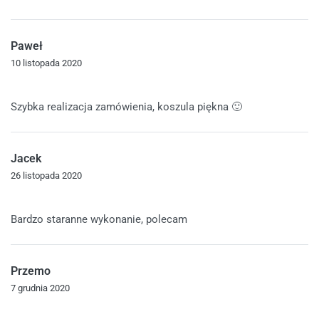
Paweł
10 listopada 2020
Oceniono
5
na 5
Szybka realizacja zamówienia, koszula piękna 🙂
Jacek
26 listopada 2020
Oceniono
5
na 5
Bardzo staranne wykonanie, polecam
Przemo
7 grudnia 2020
Oceniono
5
na 5