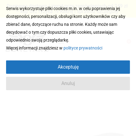
Darmowa dostawa i zwrot przy zamówieniach od 249 zł
Serwis wykorzystuje pliki cookies m.in. w celu poprawienia jej
– kup bez ryzyka → Kliknij i sprawdź szczegóły
dostępności, personalizacji, obsługi kont użytkowników czy aby
zbierać dane, dotyczące ruchu na stronie. Każdy może sam
decydować o tym czy dopuszcza pliki cookies, ustawiając
odpowiednio swoją przeglądarkę.
0
Więcej informacji znajdziesz w
polityce prywatności
Akceptuję
Anuluj