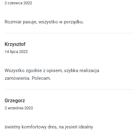
2 czerwca 2022
Oceniono
5
na 5
Rozmiar pasuje, wszystko w porządku.
Krzysztof
14 lipca 2022
Oceniono
5
na 5
Wszystko zgodnie z opisem, szybka realizacja
zamówienia. Polecam.
Grzegorz
2 września 2022
Oceniono
5
na 5
świetny komfortowy dres, na jesień idealny