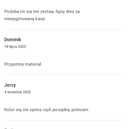
Oceniono
5
na 5
Podoba mi się ten zestaw, fajny dres za
niewygórowaną kasę.
Dominik
18 lipca 2023
Oceniono
5
na 5
Przyjemny materiał.
Jerzy
4 września 2023
Oceniono
4
na 5
Kolor się nie spiera czyli porządny, polecam.