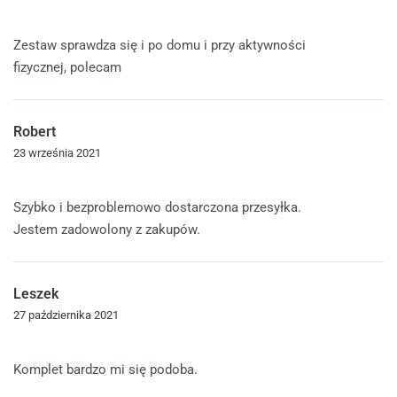
Oceniono
5
na 5
Zestaw sprawdza się i po domu i przy aktywności
fizycznej, polecam
Robert
23 września 2021
Oceniono
5
na 5
Szybko i bezproblemowo dostarczona przesyłka.
Jestem zadowolony z zakupów.
Leszek
27 października 2021
Oceniono
5
na 5
Komplet bardzo mi się podoba.