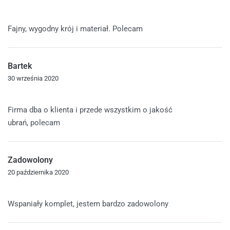
Oceniono
5
na 5
Fajny, wygodny krój i materiał. Polecam
Bartek
30 września 2020
Oceniono
5
na 5
Firma dba o klienta i przede wszystkim o jakość
ubrań, polecam
Zadowolony
20 października 2020
Oceniono
5
na 5
Wspaniały komplet, jestem bardzo zadowolony