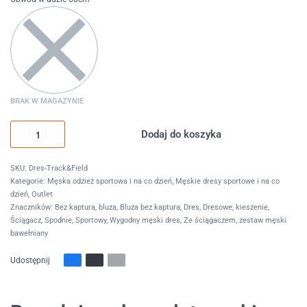
BRAK W MAGAZYNIE
Dodaj do koszyka
Dres-Track&Field
Kategorie:
Męska odzież sportowa i na co dzień
,
Męskie dresy sportowe i na co
dzień
,
Outlet
Znaczników:
Bez kaptura
,
bluza
,
Bluza bez kaptura
,
Dres
,
Dresowe
,
kieszenie
,
Ściągacz
,
Spodnie
,
Sportowy
,
Wygodny męski dres
,
Ze ściągaczem
,
zestaw męski
bawełniany
Udostępnij