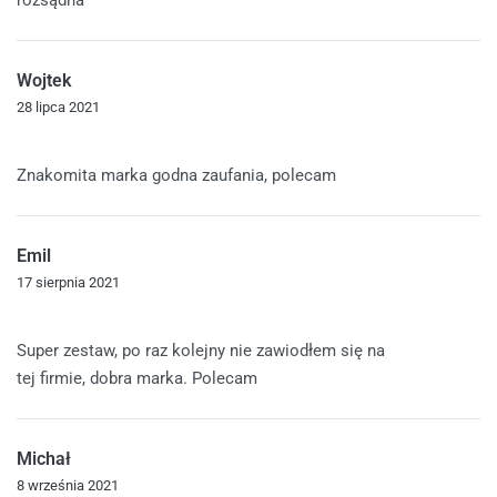
rozsądna
Wojtek
28 lipca 2021
Oceniono
5
na 5
Znakomita marka godna zaufania, polecam
Emil
17 sierpnia 2021
Oceniono
5
na 5
Super zestaw, po raz kolejny nie zawiodłem się na
tej firmie, dobra marka. Polecam
Michał
8 września 2021