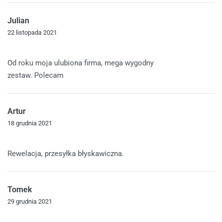
Julian
22 listopada 2021
Oceniono
5
na 5
Od roku moja ulubiona firma, mega wygodny
zestaw. Polecam
Artur
18 grudnia 2021
Oceniono
5
na 5
Rewelacja, przesyłka błyskawiczna.
Tomek
29 grudnia 2021
Oceniono
5
na 5