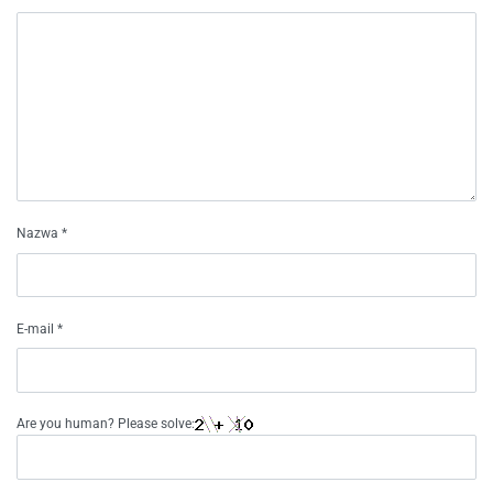
Nazwa
*
E-mail
*
Are you human? Please solve: