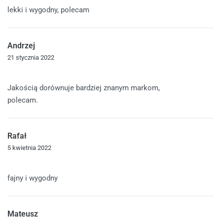
lekki i wygodny, polecam
Andrzej
21 stycznia 2022
Oceniono
5
na 5
Jakością dorównuje bardziej znanym markom,
polecam.
Rafał
5 kwietnia 2022
Oceniono
5
na 5
fajny i wygodny
Mateusz