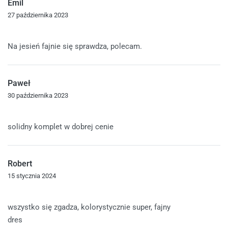
Emil
27 października 2023
Oceniono
5
na 5
Na jesień fajnie się sprawdza, polecam.
Paweł
30 października 2023
Oceniono
4
na 5
solidny komplet w dobrej cenie
Robert
15 stycznia 2024
Oceniono
5
na 5
wszystko się zgadza, kolorystycznie super, fajny
dres