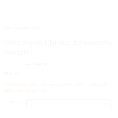
STRONA GŁÓWNA
›
OUTLET
Dres męski Chillout bawełniany
komplet
(
32
opinie klienta)
Oceniony
32
4.94
na 5 na podstawie
ocen klientów
158
zł
ROZMIAR