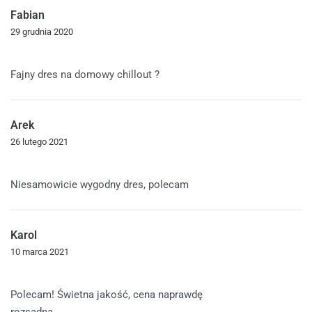
Fabian
29 grudnia 2020
Oceniono
5
na 5
Fajny dres na domowy chillout ?
Arek
26 lutego 2021
Oceniono
5
na 5
Niesamowicie wygodny dres, polecam
Karol
10 marca 2021
Oceniono
5
na 5
Polecam! Świetna jakość, cena naprawdę