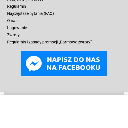
Regulamin
Najczęstsze pytania (FAQ)
O nas
Logowanie
Zwroty
Regulamin i zasady promocji „Darmowe zwroty”
WYBIERZ OPCJE
Od
158
zł
© B
oneyard Polska 2019 – 2025r.
Wszelkie prawa
zastrzeżone. Realizacja 3WCREATOR
Kopiowanie treści (w tym zdjęć) bez pisemnego zezwolenia