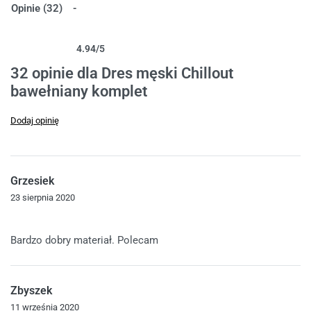
Opinie (32)
4.94
/5
Oceniony
32
4.94
na 5 na podstawie
ocen klientów
32 opinie dla
Dres męski Chillout
bawełniany komplet
Dodaj opinię
Grzesiek
23 sierpnia 2020
Oceniono
5
na 5
Bardzo dobry materiał. Polecam
Zbyszek
11 września 2020