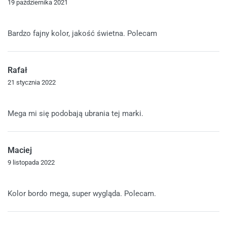
19 października 2021
Oceniono
5
na 5
Bardzo fajny kolor, jakość świetna. Polecam
Rafał
21 stycznia 2022
Oceniono
5
na 5
Mega mi się podobają ubrania tej marki.
Maciej
9 listopada 2022
Oceniono
5
na 5
Kolor bordo mega, super wygląda. Polecam.