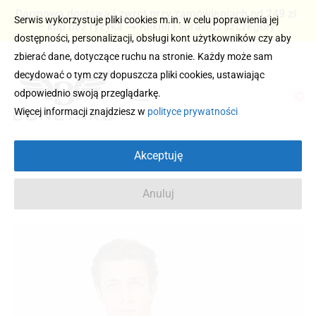
Darmowa dostawa i zwrot przy zamówieniach od 249 zł
Serwis wykorzystuje pliki cookies m.in. w celu poprawienia jej
– kup bez ryzyka → Kliknij i sprawdź szczegóły
dostępności, personalizacji, obsługi kont użytkowników czy aby
zbierać dane, dotyczące ruchu na stronie. Każdy może sam
decydować o tym czy dopuszcza pliki cookies, ustawiając
odpowiednio swoją przeglądarkę.
0
Więcej informacji znajdziesz w
polityce prywatności
Akceptuję
Anuluj