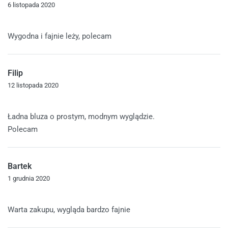
6 listopada 2020
Oceniono
5
na 5
Wygodna i fajnie leży, polecam
Filip
12 listopada 2020
Oceniono
5
na 5
Ładna bluza o prostym, modnym wyglądzie.
Polecam
Bartek
1 grudnia 2020
Oceniono
5
na 5
Warta zakupu, wygląda bardzo fajnie