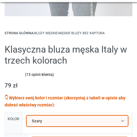
STRONA GŁÓWNA
›
BLUZY MĘSKIE
›
MĘSKIE BLUZY BEZ KAPTURA
Klasyczna bluza męska Italy w
trzech kolorach
(
13
opinii klienta)
Oceniony
13
5.00
na 5 na podstawie
ocen klientów
79
zł
KOLOR