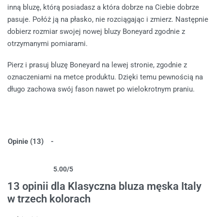
inną bluzę, którą posiadasz a która dobrze na Ciebie dobrze
pasuje. Połóż ją na płasko, nie rozciągając i zmierz. Następnie
dobierz rozmiar swojej nowej bluzy Boneyard zgodnie z
otrzymanymi pomiarami.
Pierz i prasuj bluzę Boneyard na lewej stronie, zgodnie z
oznaczeniami na metce produktu. Dzięki temu pewnością na
długo zachowa swój fason nawet po wielokrotnym praniu.
Opinie (13)
5.00
/5
Oceniony
13
5.00
na 5 na podstawie
ocen klientów
13 opinii dla
Klasyczna bluza męska Italy
w trzech kolorach