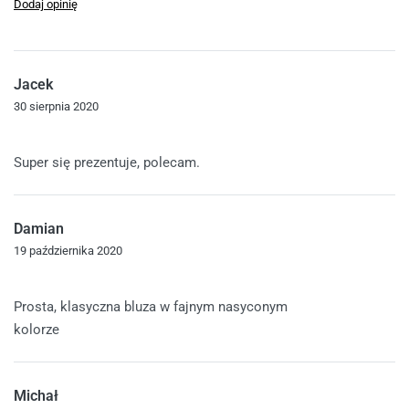
Dodaj opinię
Jacek
30 sierpnia 2020
Oceniono
5
na 5
Super się prezentuje, polecam.
Damian
19 października 2020
Oceniono
5
na 5
Prosta, klasyczna bluza w fajnym nasyconym
kolorze
Michał